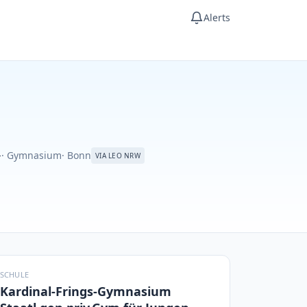
Alerts
-
· Gymnasium
· Bonn
VIA LEO NRW
SCHULE
Kardinal-Frings-Gymnasium