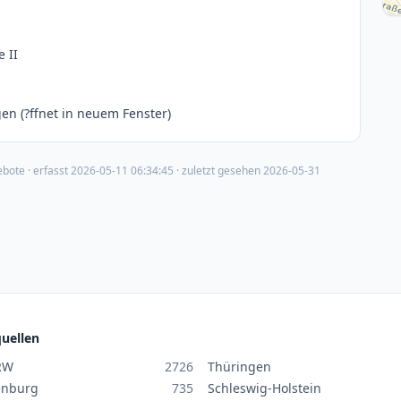
 II
en (?ffnet in neuem Fenster)
ebote
· erfasst
2026-05-11 06:34:45
· zuletzt gesehen
2026-05-31
uellen
RW
2726
Thüringen
enburg
735
Schleswig-Holstein