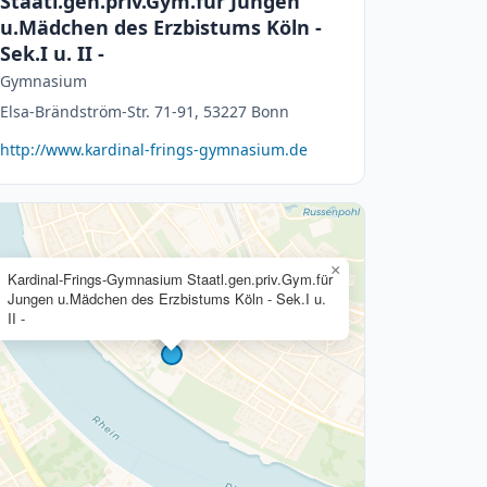
Staatl.gen.priv.Gym.für Jungen
u.Mädchen des Erzbistums Köln -
Sek.I u. II -
Gymnasium
Elsa-Brändström-Str. 71-91, 53227 Bonn
http://www.kardinal-frings-gymnasium.de
×
Kardinal-Frings-Gymnasium Staatl.gen.priv.Gym.für
Jungen u.Mädchen des Erzbistums Köln - Sek.I u.
II -