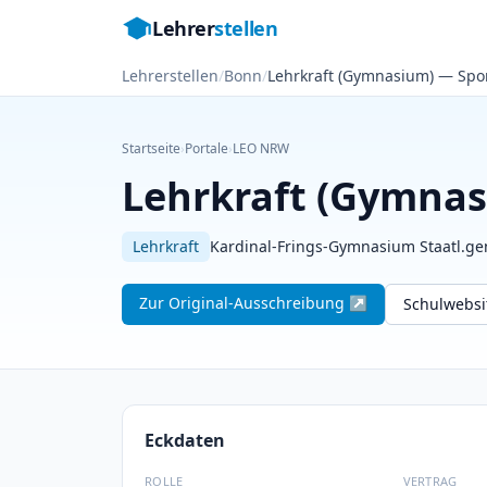
Lehrer
stellen
Lehrerstellen
/
Bonn
/
Lehrkraft (Gymnasium) — Spor
Startseite
›
Portale
›
LEO NRW
Lehrkraft (Gymnas
Lehrkraft
Kardinal-Frings-Gymnasium Staatl.gen
Zur Original-Ausschreibung ↗
Schulwebs
Eckdaten
ROLLE
VERTRAG