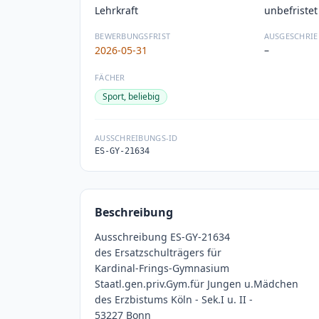
Lehrkraft
unbefristet
BEWERBUNGSFRIST
AUSGESCHRIE
2026-05-31
–
FÄCHER
Sport, beliebig
AUSSCHREIBUNGS-ID
ES-GY-21634
Beschreibung
Ausschreibung ES-GY-21634
des Ersatzschulträgers für
Kardinal-Frings-Gymnasium
Staatl.gen.priv.Gym.für Jungen u.Mädchen
des Erzbistums Köln - Sek.I u. II -
53227 Bonn