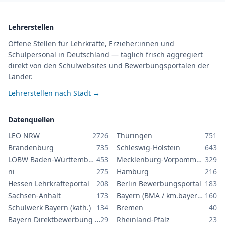
Lehrerstellen
Offene Stellen für Lehrkräfte, Erzieher:innen und
Schulpersonal in Deutschland — täglich frisch aggregiert
direkt von den Schulwebsites und Bewerbungsportalen der
Länder.
Lehrerstellen nach Stadt →
Datenquellen
LEO NRW
2726
Thüringen
751
Brandenburg
735
Schleswig-Holstein
643
LOBW Baden-Württemberg
453
Mecklenburg-Vorpommern
329
ni
275
Hamburg
216
Hessen Lehrkräfteportal
208
Berlin Bewerbungsportal
183
Sachsen-Anhalt
173
Bayern (BMA / km.bayern.de)
160
Schulwerk Bayern (kath.)
134
Bremen
40
Bayern Direktbewerbung GS/MS
29
Rheinland-Pfalz
23