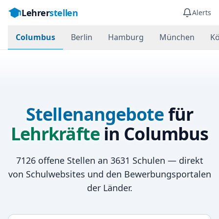
Lehrer
stellen
Alerts
Columbus
Berlin
Hamburg
München
Kö
Stellenangebote
für
Lehrkräfte
in
Columbus
7126
offene Stellen an
3631
Schulen — direkt
von Schulwebsites und den Bewerbungsportalen
der Länder.