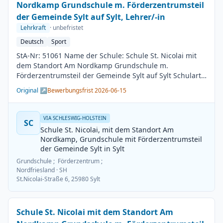
Nordkamp Grundschule m. Förderzentrumsteil
der Gemeinde Sylt auf Sylt, Lehrer/-in
Lehrkraft
· unbefristet
Deutsch
Sport
StA-Nr: 51061 Name der Schule: Schule St. Nicolai mit
dem Standort Am Nordkamp Grundschule m.
Förderzentrumsteil der Gemeinde Sylt auf Sylt Schulart:
Grundschule Kreis / Kreisfreie Stadt: Nordfriesland
Original ↗
Bewerbungsfrist 2026-06-15
BesGr / EntGr: Besoldungsgruppe A13 1. Fach: Deutsch
2. Fach: Sport Beschäftigungsdauer: Unbefristet
Arbeitsumfang: Teilzeit möglich Besetzungstermin:
VIA SCHLESWIG-HOLSTEIN
SC
01.08.2026 Bewerbungsschluss: 15.06.2026
Schule St. Nicolai, mit dem Standort Am
Veröffentlichung: 01.06.2026
Nordkamp, Grundschule mit Förderzentrumsteil
der Gemeinde Sylt in Sylt
Grundschule ; Förderzentrum ;
Nordfriesland
· SH
St.Nicolai-Straße 6, 25980 Sylt
Schule St. Nicolai mit dem Standort Am