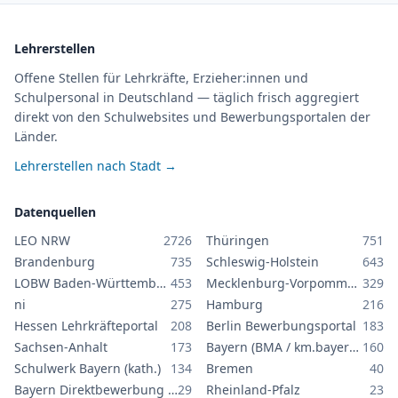
Lehrerstellen
Offene Stellen für Lehrkräfte, Erzieher:innen und
Schulpersonal in Deutschland — täglich frisch aggregiert
direkt von den Schulwebsites und Bewerbungsportalen der
Länder.
Lehrerstellen nach Stadt →
Datenquellen
LEO NRW
2726
Thüringen
751
Brandenburg
735
Schleswig-Holstein
643
LOBW Baden-Württemberg
453
Mecklenburg-Vorpommern
329
ni
275
Hamburg
216
Hessen Lehrkräfteportal
208
Berlin Bewerbungsportal
183
Sachsen-Anhalt
173
Bayern (BMA / km.bayern.de)
160
Schulwerk Bayern (kath.)
134
Bremen
40
Bayern Direktbewerbung GS/MS
29
Rheinland-Pfalz
23