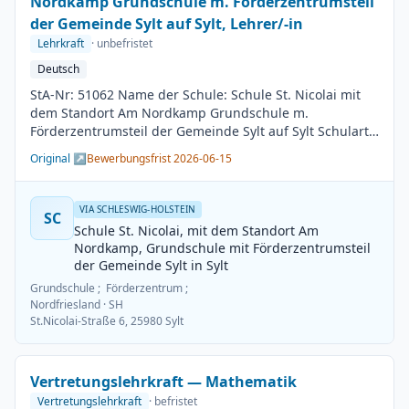
Nordkamp Grundschule m. Förderzentrumsteil
der Gemeinde Sylt auf Sylt, Lehrer/-in
Lehrkraft
· unbefristet
Deutsch
StA-Nr: 51062 Name der Schule: Schule St. Nicolai mit
dem Standort Am Nordkamp Grundschule m.
Förderzentrumsteil der Gemeinde Sylt auf Sylt Schulart:
Grundschule Kreis / Kreisfreie Stadt: Nordfriesland
Original ↗
Bewerbungsfrist 2026-06-15
BesGr / EntGr: Besoldungsgruppe A13 1. Fach: Deutsch
2. Fach: beliebig Beschäftigungsdauer: Unbefristet
Arbeitsumfang: Teilzeit möglich Besetzungstermin:
VIA SCHLESWIG-HOLSTEIN
SC
01.08.2026 Bewerbungsschluss: 15.06.2026
Schule St. Nicolai, mit dem Standort Am
Veröffentlichung: 01.06.2026
Nordkamp, Grundschule mit Förderzentrumsteil
der Gemeinde Sylt in Sylt
Grundschule ; Förderzentrum ;
Nordfriesland
· SH
St.Nicolai-Straße 6, 25980 Sylt
Vertretungslehrkraft — Mathematik
Vertretungslehrkraft
· befristet