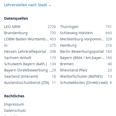
Lehrerstellen nach Stadt →
Datenquellen
LEO NRW
2726
Thüringen
751
Brandenburg
735
Schleswig-Holstein
643
LOBW Baden-Württemberg
453
Mecklenburg-Vorpommern
329
ni
275
Hamburg
216
Hessen Lehrkräfteportal
208
Berlin Bewerbungsportal
183
Sachsen-Anhalt
173
Bayern (BMA / km.bayern.de)
160
Schulwerk Bayern (kath.)
134
Bremen
40
Bayern Direktbewerbung GS/MS
29
Rheinland-Pfalz
23
Saarland (Interamt)
18
Waldorfschulen (BdFWS)
13
Auslandsschuldienst (ZfA)
11
Schulwebsites (Direktcrawl)
6
Rechtliches
Impressum
Datenschutz