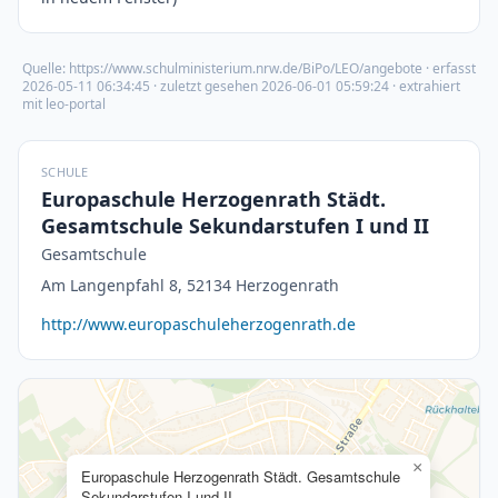
Quelle:
https://www.schulministerium.nrw.de/BiPo/LEO/angebote
· erfasst
2026-05-11 06:34:45
· zuletzt gesehen
2026-06-01 05:59:24
· extrahiert
mit leo-portal
SCHULE
Europaschule Herzogenrath Städt.
Gesamtschule Sekundarstufen I und II
Gesamtschule
Am Langenpfahl 8, 52134 Herzogenrath
http://www.europaschuleherzogenrath.de
×
Europaschule Herzogenrath Städt. Gesamtschule
Sekundarstufen I und II