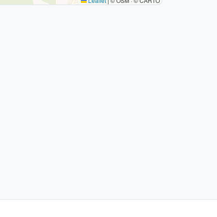
Leaflet
|
© OSM · © CARTO