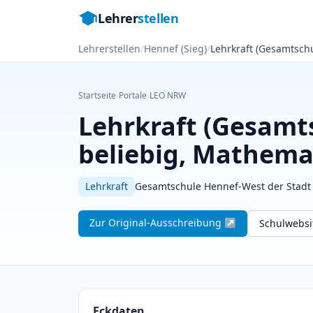
Lehrer
stellen
Lehrerstellen
/
Hennef (Sieg)
/
Lehrkraft (Gesamtsch
Startseite
›
Portale
›
LEO NRW
Lehrkraft (Gesamt
beliebig, Mathema
Lehrkraft
Gesamtschule Hennef-West der Stadt
Zur Original-Ausschreibung ↗
Schulwebs
Eckdaten