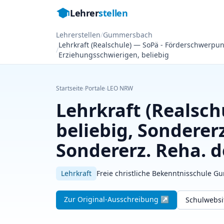
Lehrer
stellen
Lehrerstellen
/
Gummersbach
Lehrkraft (Realschule) — SoPä - Förderschwerpun
/
Erziehungsschwierigen, beliebig
Startseite
›
Portale
›
LEO NRW
Lehrkraft (Realsc
beliebig, Sonderer
Sondererz. Reha. d
Lehrkraft
Freie christliche Bekenntnisschule Gu
Zur Original-Ausschreibung ↗
Schulwebs