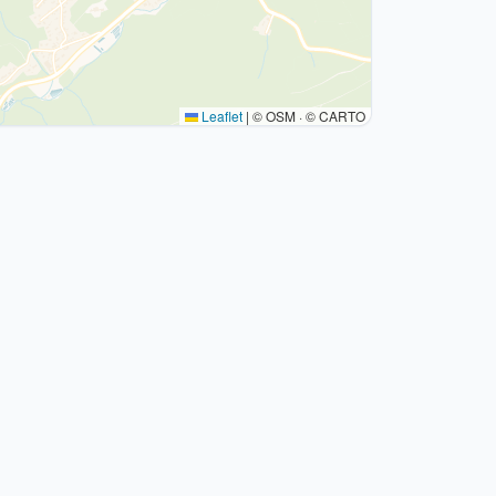
Leaflet
|
© OSM · © CARTO