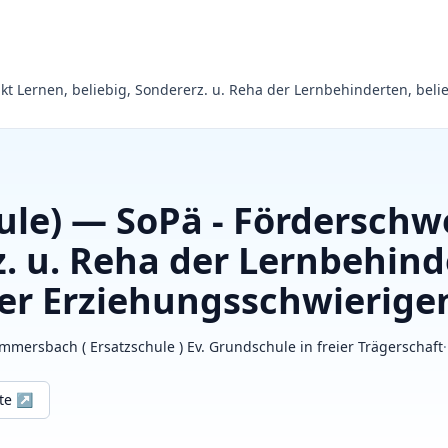
kt Lernen, beliebig, Sondererz. u. Reha der Lernbehinderten, beli
hule) — SoPä - Fördersch
z. u. Reha der Lernbehind
er Erziehungsschwierigen
mmersbach ( Ersatzschule ) Ev. Grundschule in freier Trägerschaft
ite ↗