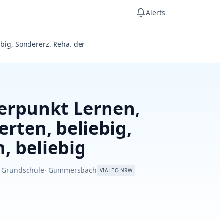
Alerts
ebig, Sondererz. Reha. der
werpunkt Lernen,
erten, beliebig,
, beliebig
· Grundschule
· Gummersbach
VIA LEO NRW