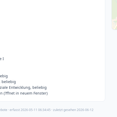
e I
iebig
 beliebig
iale Entwicklung, beliebig
 (?ffnet in neuem Fenster)
ebote
· erfasst
2026-05-11 06:34:45
· zuletzt gesehen
2026-06-12