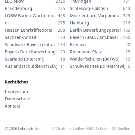
LEO NRW
2726
Thüringen
751
Brandenburg
735
Schleswig-Holstein
643
LOBW Baden-Württemberg
453
Mecklenburg-Vorpommern
329
ni
275
Hamburg
216
Hessen Lehrkräfteportal
208
Berlin Bewerbungsportal
183
Sachsen-Anhalt
173
Bayern (BMA / km.bayern.de)
160
Schulwerk Bayern (kath.)
134
Bremen
40
Bayern Direktbewerbung GS/MS
29
Rheinland-Pfalz
23
Saarland (Interamt)
18
Waldorfschulen (BdFWS)
13
Auslandsschuldienst (ZfA)
11
Schulwebsites (Direktcrawl)
6
Rechtliches
Impressum
Datenschutz
Kontakt
©
2026
Lehrerstellen
7126
offene Stellen ·
3631
Schulen ·
20
Quellen