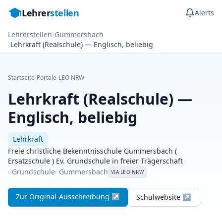
Lehrer
stellen
Alerts
Lehrerstellen
/
Gummersbach
/
Lehrkraft (Realschule) — Englisch, beliebig
Startseite
›
Portale
›
LEO NRW
Lehrkraft (Realschule) —
Englisch, beliebig
Lehrkraft
Freie christliche Bekenntnisschule Gummersbach (
Ersatzschule ) Ev. Grundschule in freier Trägerschaft
· Grundschule
· Gummersbach
VIA LEO NRW
Zur Original-Ausschreibung ↗
Schulwebsite ↗