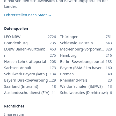
direkt von den Schulwebsites und Bewerbungsportalen der
Länder.
Lehrerstellen nach Stadt →
Datenquellen
LEO NRW
2726
Thüringen
751
Brandenburg
735
Schleswig-Holstein
643
LOBW Baden-Württemberg
453
Mecklenburg-Vorpommern
329
ni
275
Hamburg
216
Hessen Lehrkräfteportal
208
Berlin Bewerbungsportal
183
Sachsen-Anhalt
173
Bayern (BMA / km.bayern.de)
160
Schulwerk Bayern (kath.)
134
Bremen
40
Bayern Direktbewerbung GS/MS
29
Rheinland-Pfalz
23
Saarland (Interamt)
18
Waldorfschulen (BdFWS)
13
Auslandsschuldienst (ZfA)
11
Schulwebsites (Direktcrawl)
6
Rechtliches
Impressum