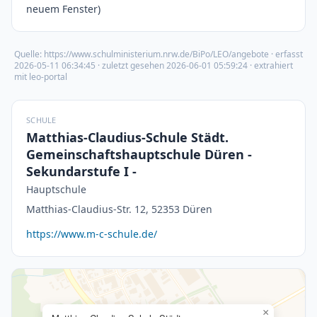
neuem Fenster)
Quelle:
https://www.schulministerium.nrw.de/BiPo/LEO/angebote
· erfasst
2026-05-11 06:34:45
· zuletzt gesehen
2026-06-01 05:59:24
· extrahiert
mit leo-portal
SCHULE
Matthias-Claudius-Schule Städt.
Gemeinschaftshauptschule Düren -
Sekundarstufe I -
Hauptschule
Matthias-Claudius-Str. 12, 52353 Düren
https://www.m-c-schule.de/
×