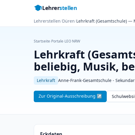
Lehrer
stellen
Lehrerstellen
/
Düren
/
Lehrkraft (Gesamtschule) — M
Startseite
›
Portale
›
LEO NRW
Lehrkraft (Gesamt
beliebig, Musik, be
Lehrkraft
Anne-Frank-Gesamtschule - Sekundarst
Zur Original-Ausschreibung ↗
Schulwebs
Eckdaten