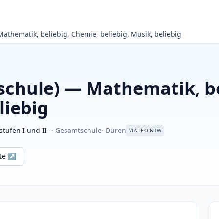
athematik, beliebig, Chemie, beliebig, Musik, beliebig
schule) — Mathematik, be
liebig
ufen I und II -
· Gesamtschule
· Düren
VIA LEO NRW
ite ↗