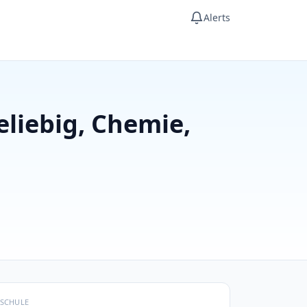
Alerts
liebig, Chemie,
SCHULE