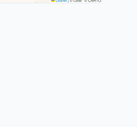
Leaflet
|
© OSM · © CARTO