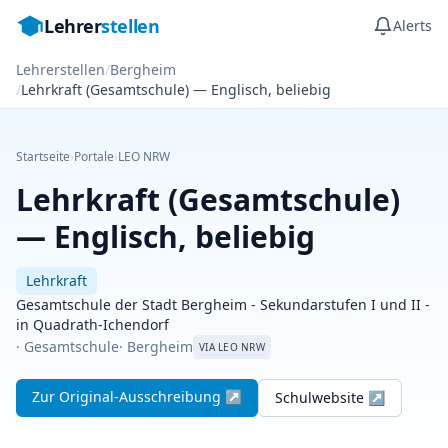
Lehrer
stellen
Alerts
Lehrerstellen
/
Bergheim
/
Lehrkraft (Gesamtschule) — Englisch, beliebig
Startseite
›
Portale
›
LEO NRW
Lehrkraft (Gesamtschule)
— Englisch, beliebig
Lehrkraft
Gesamtschule der Stadt Bergheim - Sekundarstufen I und II -
in Quadrath-Ichendorf
· Gesamtschule
· Bergheim
VIA LEO NRW
Zur Original-Ausschreibung ↗
Schulwebsite ↗