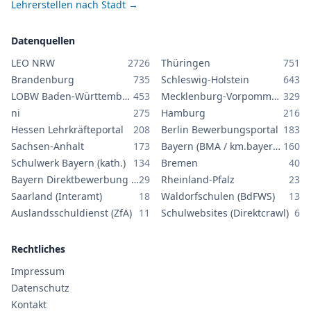
Lehrerstellen nach Stadt →
Datenquellen
LEO NRW
2726
Thüringen
751
Brandenburg
735
Schleswig-Holstein
643
LOBW Baden-Württemberg
453
Mecklenburg-Vorpommern
329
ni
275
Hamburg
216
Hessen Lehrkräfteportal
208
Berlin Bewerbungsportal
183
Sachsen-Anhalt
173
Bayern (BMA / km.bayern.de)
160
Schulwerk Bayern (kath.)
134
Bremen
40
Bayern Direktbewerbung GS/MS
29
Rheinland-Pfalz
23
Saarland (Interamt)
18
Waldorfschulen (BdFWS)
13
Auslandsschuldienst (ZfA)
11
Schulwebsites (Direktcrawl)
6
Rechtliches
Impressum
Datenschutz
Kontakt