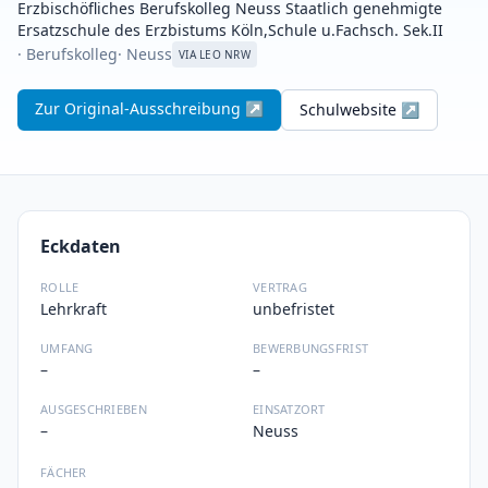
Erzbischöfliches Berufskolleg Neuss Staatlich genehmigte
Ersatzschule des Erzbistums Köln,Schule u.Fachsch. Sek.II
· Berufskolleg
· Neuss
VIA LEO NRW
Zur Original-Ausschreibung ↗
Schulwebsite ↗
Eckdaten
ROLLE
VERTRAG
Lehrkraft
unbefristet
UMFANG
BEWERBUNGSFRIST
–
–
AUSGESCHRIEBEN
EINSATZORT
–
Neuss
FÄCHER