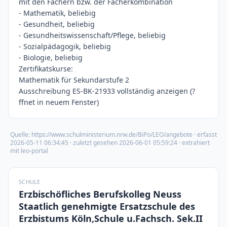
mit den Fächern bzw. der Fächerkombination
- Mathematik, beliebig
- Gesundheit, beliebig
- Gesundheitswissenschaft/Pflege, beliebig
- Sozialpädagogik, beliebig
- Biologie, beliebig
Zertifikatskurse:
Mathematik für Sekundarstufe 2
Ausschreibung ES-BK-21933 vollständig anzeigen (?
ffnet in neuem Fenster)
Quelle:
https://www.schulministerium.nrw.de/BiPo/LEO/angebote
· erfasst
2026-05-11 06:34:45
· zuletzt gesehen
2026-06-01 05:59:24
· extrahiert
mit leo-portal
SCHULE
Erzbischöfliches Berufskolleg Neuss
Staatlich genehmigte Ersatzschule des
Erzbistums Köln,Schule u.Fachsch. Sek.II