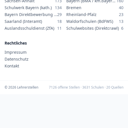
Sachsen-Anhalt
173
Bayern (BMA / km.bayern.de)
160
Schulwerk Bayern (kath.)
134
Bremen
40
Bayern Direktbewerbung GS/MS
29
Rheinland-Pfalz
23
Saarland (Interamt)
18
Waldorfschulen (BdFWS)
13
Auslandsschuldienst (ZfA)
11
Schulwebsites (Direktcrawl)
6
Rechtliches
Impressum
Datenschutz
Kontakt
©
2026
Lehrerstellen
7126
offene Stellen ·
3631
Schulen ·
20
Quellen