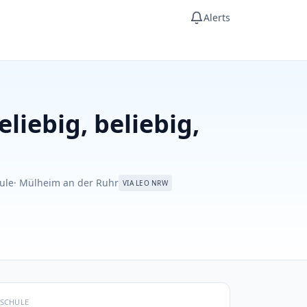
Alerts
iebig, beliebig,
ule
· Mülheim an der Ruhr
VIA LEO NRW
SCHULE