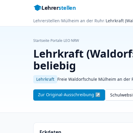
Lehrer
stellen
Lehrerstellen
/
Mülheim an der Ruhr
/
Lehrkraft (Wa
Startseite
›
Portale
›
LEO NRW
Lehrkraft (Waldorf
beliebig
Lehrkraft
Freie Waldorfschule Mülheim an der 
Zur Original-Ausschreibung ↗
Schulwebs
Eckdaten