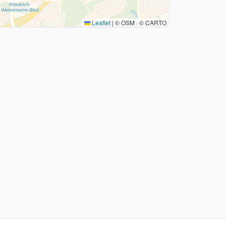
Leaflet
|
© OSM · © CARTO