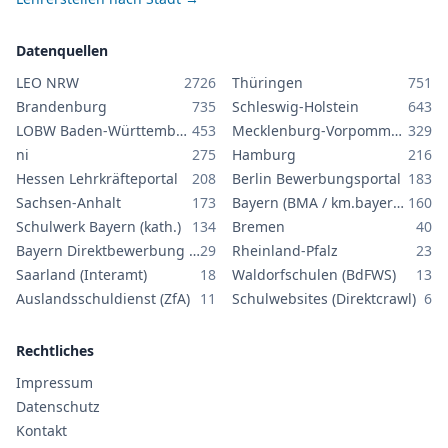
Datenquellen
LEO NRW
2726
Thüringen
751
Brandenburg
735
Schleswig-Holstein
643
LOBW Baden-Württemberg
453
Mecklenburg-Vorpommern
329
ni
275
Hamburg
216
Hessen Lehrkräfteportal
208
Berlin Bewerbungsportal
183
Sachsen-Anhalt
173
Bayern (BMA / km.bayern.de)
160
Schulwerk Bayern (kath.)
134
Bremen
40
Bayern Direktbewerbung GS/MS
29
Rheinland-Pfalz
23
Saarland (Interamt)
18
Waldorfschulen (BdFWS)
13
Auslandsschuldienst (ZfA)
11
Schulwebsites (Direktcrawl)
6
Rechtliches
Impressum
Datenschutz
Kontakt