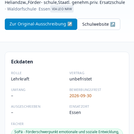
Heliandzw.,Förder- schule,Staatl. genehm.priv. Ersatzschule
· Waldorfschule
· Essen
VIA LEO NRW
Zur Original-Ausschreibung ↗
Schulwebsite ↗
Eckdaten
ROLLE
VERTRAG
Lehrkraft
unbefristet
UMFANG
BEWERBUNGSFRIST
–
2026-09-30
AUSGESCHRIEBEN
EINSATZORT
–
Essen
FÄCHER
SoPä - Förderschwerpunkt emotionale und soziale Entwicklung,