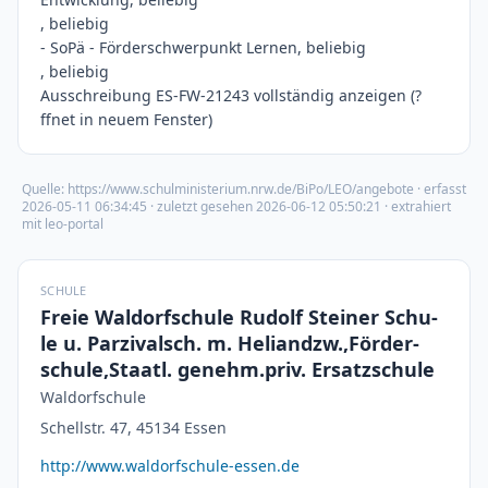
, beliebig
- SoPä - Förderschwerpunkt Lernen, beliebig
, beliebig
Ausschreibung ES-FW-21243 vollständig anzeigen (?
ffnet in neuem Fenster)
Quelle:
https://www.schulministerium.nrw.de/BiPo/LEO/angebote
· erfasst
2026-05-11 06:34:45
· zuletzt gesehen
2026-06-12 05:50:21
· extrahiert
mit leo-portal
SCHULE
Freie Waldorfschule Rudolf Steiner Schu-
le u. Parzivalsch. m. Heliandzw.,Förder-
schule,Staatl. genehm.priv. Ersatzschule
Waldorfschule
Schellstr. 47, 45134 Essen
http://www.waldorfschule-essen.de