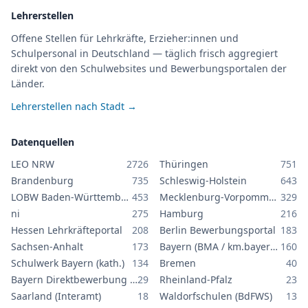
Lehrerstellen
Offene Stellen für Lehrkräfte, Erzieher:innen und
Schulpersonal in Deutschland — täglich frisch aggregiert
direkt von den Schulwebsites und Bewerbungsportalen der
Länder.
Lehrerstellen nach Stadt →
Datenquellen
LEO NRW
2726
Thüringen
751
Brandenburg
735
Schleswig-Holstein
643
LOBW Baden-Württemberg
453
Mecklenburg-Vorpommern
329
ni
275
Hamburg
216
Hessen Lehrkräfteportal
208
Berlin Bewerbungsportal
183
Sachsen-Anhalt
173
Bayern (BMA / km.bayern.de)
160
Schulwerk Bayern (kath.)
134
Bremen
40
Bayern Direktbewerbung GS/MS
29
Rheinland-Pfalz
23
Saarland (Interamt)
18
Waldorfschulen (BdFWS)
13