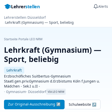
Lehrer
stellen
Alerts
Lehrerstellen
/
Düsseldorf
/
Lehrkraft (Gymnasium) — Sport, beliebig
Startseite
›
Portale
›
LEO NRW
Lehrkraft (Gymnasium) —
Sport, beliebig
Lehrkraft
Erzbischöfliches Suitbertus-Gymnasium
Staatl.gen.priv.Gymnasium d.Erzbistums Köln f.Jungen u.
Mädchen - Sek.I u.II -
· Gymnasium
· Düsseldorf
VIA LEO NRW
Zur Original-Ausschreibung ↗
Schulwebsite ↗