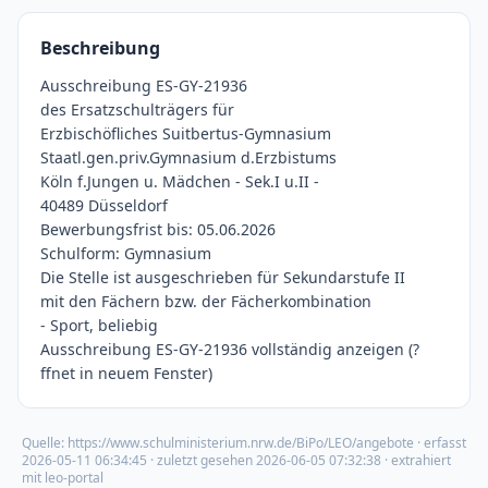
Beschreibung
Ausschreibung ES-GY-21936
des Ersatzschulträgers für
Erzbischöfliches Suitbertus-Gymnasium
Staatl.gen.priv.Gymnasium d.Erzbistums
Köln f.Jungen u. Mädchen - Sek.I u.II -
40489 Düsseldorf
Bewerbungsfrist bis: 05.06.2026
Schulform: Gymnasium
Die Stelle ist ausgeschrieben für Sekundarstufe II
mit den Fächern bzw. der Fächerkombination
- Sport, beliebig
Ausschreibung ES-GY-21936 vollständig anzeigen (?
ffnet in neuem Fenster)
Quelle:
https://www.schulministerium.nrw.de/BiPo/LEO/angebote
· erfasst
2026-05-11 06:34:45
· zuletzt gesehen
2026-06-05 07:32:38
· extrahiert
mit leo-portal