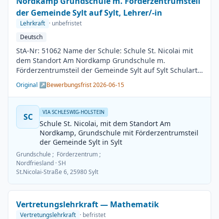
Nordkamp Grundschule m. Förderzentrumsteil
der Gemeinde Sylt auf Sylt, Lehrer/-in
Lehrkraft
· unbefristet
Deutsch
StA-Nr: 51062 Name der Schule: Schule St. Nicolai mit
dem Standort Am Nordkamp Grundschule m.
Förderzentrumsteil der Gemeinde Sylt auf Sylt Schulart:
Grundschule Kreis / Kreisfreie Stadt: Nordfriesland
Original ↗
Bewerbungsfrist 2026-06-15
BesGr / EntGr: Besoldungsgruppe A13 1. Fach: Deutsch
2. Fach: beliebig Beschäftigungsdauer: Unbefristet
Arbeitsumfang: Teilzeit möglich Besetzungstermin:
VIA SCHLESWIG-HOLSTEIN
SC
01.08.2026 Bewerbungsschluss: 15.06.2026
Schule St. Nicolai, mit dem Standort Am
Veröffentlichung: 01.06.2026
Nordkamp, Grundschule mit Förderzentrumsteil
der Gemeinde Sylt in Sylt
Grundschule ; Förderzentrum ;
Nordfriesland
· SH
St.Nicolai-Straße 6, 25980 Sylt
Vertretungslehrkraft — Mathematik
Vertretungslehrkraft
· befristet