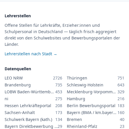
Lehrerstellen
Offene Stellen für Lehrkräfte, Erzieher:innen und
Schulpersonal in Deutschland — täglich frisch aggregiert
direkt von den Schulwebsites und Bewerbungsportalen der
Länder.
Lehrerstellen nach Stadt →
Datenquellen
LEO NRW
2726
Thüringen
751
Brandenburg
735
Schleswig-Holstein
643
LOBW Baden-Württemberg
453
Mecklenburg-Vorpommern
329
ni
275
Hamburg
216
Hessen Lehrkräfteportal
208
Berlin Bewerbungsportal
183
Sachsen-Anhalt
173
Bayern (BMA / km.bayern.de)
160
Schulwerk Bayern (kath.)
134
Bremen
40
Bayern Direktbewerbung GS/MS
29
Rheinland-Pfalz
23