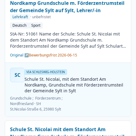
Nordkamp Grundschule m. Förderzentrumsteil
der Gemeinde Sylt auf Sylt, Lehrer/-in
Lehrkraft
· unbefristet
Deutsch
Sport
StA-Nr: 51061 Name der Schule: Schule St. Nicolai mit
dem Standort Am Nordkamp Grundschule m.
Förderzentrumsteil der Gemeinde Sylt auf Sylt Schulart:
Grundschule Kreis / Kreisfreie Stadt: Nordfriesland
Original ↗
Bewerbungsfrist 2026-06-15
BesGr / EntGr: Besoldungsgruppe A13 1. Fach: Deutsch
2. Fach: Sport Beschäftigungsdauer: Unbefristet
Arbeitsumfang: Teilzeit möglich Besetzungstermin:
VIA SCHLESWIG-HOLSTEIN
SC
01.08.2026 Bewerbungsschluss: 15.06.2026
Schule St. Nicolai, mit dem Standort Am
Veröffentlichung: 01.06.2026
Nordkamp, Grundschule mit Förderzentrumsteil
der Gemeinde Sylt in Sylt
Grundschule ; Förderzentrum ;
Nordfriesland
· SH
St.Nicolai-Straße 6, 25980 Sylt
Schule St. Nicolai mit dem Standort Am