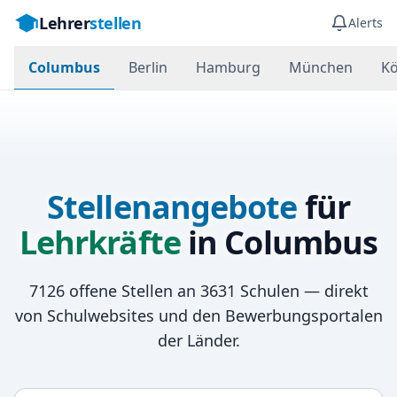
Lehrer
stellen
Alerts
Columbus
Berlin
Hamburg
München
Kö
Stellenangebote
für
Lehrkräfte
in
Columbus
7126
offene Stellen an
3631
Schulen — direkt
von Schulwebsites und den Bewerbungsportalen
der Länder.