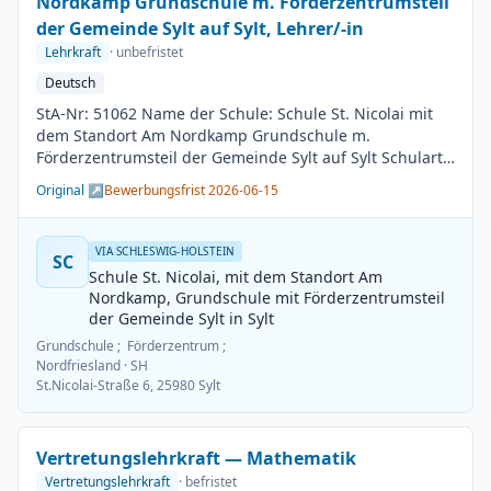
Nordkamp Grundschule m. Förderzentrumsteil
der Gemeinde Sylt auf Sylt, Lehrer/-in
Lehrkraft
· unbefristet
Deutsch
StA-Nr: 51062 Name der Schule: Schule St. Nicolai mit
dem Standort Am Nordkamp Grundschule m.
Förderzentrumsteil der Gemeinde Sylt auf Sylt Schulart:
Grundschule Kreis / Kreisfreie Stadt: Nordfriesland
Original ↗
Bewerbungsfrist 2026-06-15
BesGr / EntGr: Besoldungsgruppe A13 1. Fach: Deutsch
2. Fach: beliebig Beschäftigungsdauer: Unbefristet
Arbeitsumfang: Teilzeit möglich Besetzungstermin:
VIA SCHLESWIG-HOLSTEIN
SC
01.08.2026 Bewerbungsschluss: 15.06.2026
Schule St. Nicolai, mit dem Standort Am
Veröffentlichung: 01.06.2026
Nordkamp, Grundschule mit Förderzentrumsteil
der Gemeinde Sylt in Sylt
Grundschule ; Förderzentrum ;
Nordfriesland
· SH
St.Nicolai-Straße 6, 25980 Sylt
Vertretungslehrkraft — Mathematik
Vertretungslehrkraft
· befristet