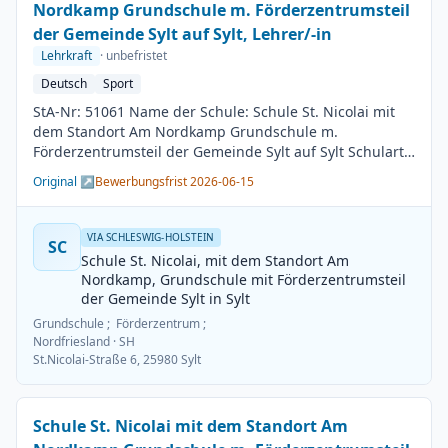
Nordkamp Grundschule m. Förderzentrumsteil
der Gemeinde Sylt auf Sylt, Lehrer/-in
Lehrkraft
· unbefristet
Deutsch
Sport
StA-Nr: 51061 Name der Schule: Schule St. Nicolai mit
dem Standort Am Nordkamp Grundschule m.
Förderzentrumsteil der Gemeinde Sylt auf Sylt Schulart:
Grundschule Kreis / Kreisfreie Stadt: Nordfriesland
Original ↗
Bewerbungsfrist 2026-06-15
BesGr / EntGr: Besoldungsgruppe A13 1. Fach: Deutsch
2. Fach: Sport Beschäftigungsdauer: Unbefristet
Arbeitsumfang: Teilzeit möglich Besetzungstermin:
VIA SCHLESWIG-HOLSTEIN
SC
01.08.2026 Bewerbungsschluss: 15.06.2026
Schule St. Nicolai, mit dem Standort Am
Veröffentlichung: 01.06.2026
Nordkamp, Grundschule mit Förderzentrumsteil
der Gemeinde Sylt in Sylt
Grundschule ; Förderzentrum ;
Nordfriesland
· SH
St.Nicolai-Straße 6, 25980 Sylt
Schule St. Nicolai mit dem Standort Am