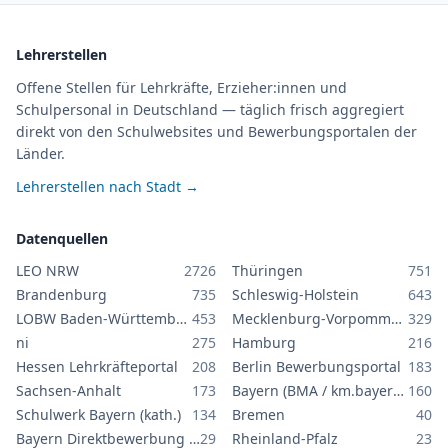
Lehrerstellen
Offene Stellen für Lehrkräfte, Erzieher:innen und
Schulpersonal in Deutschland — täglich frisch aggregiert
direkt von den Schulwebsites und Bewerbungsportalen der
Länder.
Lehrerstellen nach Stadt →
Datenquellen
LEO NRW
2726
Thüringen
751
Brandenburg
735
Schleswig-Holstein
643
LOBW Baden-Württemberg
453
Mecklenburg-Vorpommern
329
ni
275
Hamburg
216
Hessen Lehrkräfteportal
208
Berlin Bewerbungsportal
183
Sachsen-Anhalt
173
Bayern (BMA / km.bayern.de)
160
Schulwerk Bayern (kath.)
134
Bremen
40
Bayern Direktbewerbung GS/MS
29
Rheinland-Pfalz
23