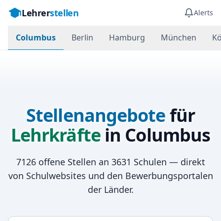
Lehrer
stellen
Alerts
Columbus
Berlin
Hamburg
München
Kö
Stellenangebote
für
Lehrkräfte
in
Columbus
7126
offene Stellen an
3631
Schulen — direkt
von Schulwebsites und den Bewerbungsportalen
der Länder.