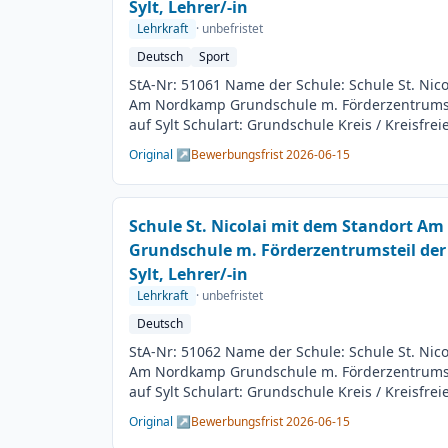
Sylt, Lehrer/-in
Lehrkraft
· unbefristet
Deutsch
Sport
StA-Nr: 51061 Name der Schule: Schule St. Nic
Am Nordkamp Grundschule m. Förderzentrumst
auf Sylt Schulart: Grundschule Kreis / Kreisfrei
BesGr / EntGr: Besoldungsgruppe A13 1. Fach: 
Original ↗
Bewerbungsfrist 2026-06-15
Beschäftigungsdauer: Unbefristet Arbeitsumfan
Besetzungstermin: 01.08.2026 Bewerbungsschl
Veröffentlichung: 01.06.2026
Schule St. Nicolai mit dem Standort A
Grundschule m. Förderzentrumsteil der
Sylt, Lehrer/-in
Lehrkraft
· unbefristet
Deutsch
StA-Nr: 51062 Name der Schule: Schule St. Nic
Am Nordkamp Grundschule m. Förderzentrumst
auf Sylt Schulart: Grundschule Kreis / Kreisfrei
BesGr / EntGr: Besoldungsgruppe A13 1. Fach: 
Original ↗
Bewerbungsfrist 2026-06-15
beliebig Beschäftigungsdauer: Unbefristet Arbe