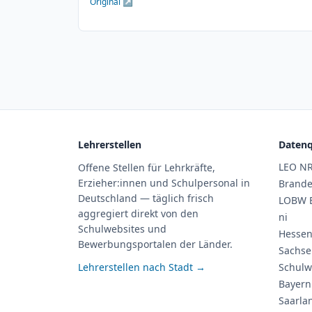
Original ↗
Lehrerstellen
Datenq
LEO N
Offene Stellen für Lehrkräfte,
Erzieher:innen und Schulpersonal in
Brand
Deutschland — täglich frisch
LOBW 
aggregiert direkt von den
ni
Schulwebsites und
Hessen
Bewerbungsportalen der Länder.
Sachse
Lehrerstellen nach Stadt →
Schulw
Bayern
Saarla