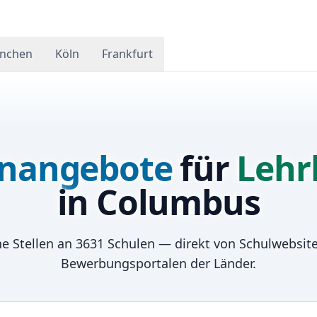
nchen
Köln
Frankfurt
enangebote
für
Lehr
in
Columbus
e Stellen an
3631
Schulen — direkt von Schulwebsit
Bewerbungsportalen der Länder.