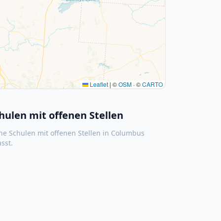
Leaflet
|
©
OSM
· ©
CARTO
hulen mit offenen Stellen
ne Schulen mit offenen Stellen in
Columbus
asst.