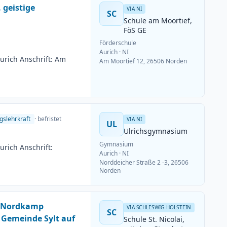
 geistige
VIA NI
SC
Schule am Moortief,
FöS GE
Förderschule
Aurich
· NI
urich Anschrift: Am
Am Moortief 12, 26506 Norden
gslehrkraft
· befristet
VIA NI
UL
Ulrichsgymnasium
Gymnasium
rich Anschrift:
Aurich
· NI
Norddeicher Straße 2 -3, 26506
Norden
m Nordkamp
VIA SCHLESWIG-HOLSTEIN
SC
 Gemeinde Sylt auf
Schule St. Nicolai,