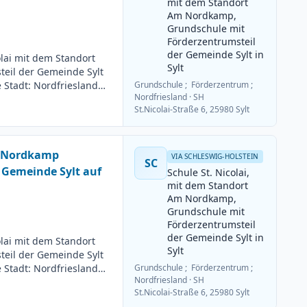
mit dem Standort
Am Nordkamp,
Grundschule mit
Förderzentrumsteil
der Gemeinde Sylt in
olai mit dem Standort
Sylt
eil der Gemeinde Sylt
e Stadt: Nordfriesland
Grundschule ; Förderzentrum ;
Nordfriesland
· SH
Deutsch 2. Fach: Sport
St.Nicolai-Straße 6, 25980 Sylt
g: Teilzeit möglich
uss: 15.06.2026
m Nordkamp
VIA SCHLESWIG-HOLSTEIN
SC
 Gemeinde Sylt auf
Schule St. Nicolai,
mit dem Standort
Am Nordkamp,
Grundschule mit
Förderzentrumsteil
der Gemeinde Sylt in
olai mit dem Standort
Sylt
eil der Gemeinde Sylt
e Stadt: Nordfriesland
Grundschule ; Förderzentrum ;
Nordfriesland
· SH
Deutsch 2. Fach:
St.Nicolai-Straße 6, 25980 Sylt
itsumfang: Teilzeit