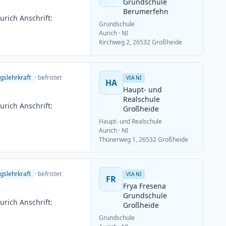
Grundschule
Berumerfehn
rich Anschrift:
Grundschule
Aurich
· NI
Kirchweg 2, 26532 Großheide
gslehrkraft
· befristet
VIA NI
HA
Haupt- und
Realschule
rich Anschrift:
Großheide
Haupt- und Realschule
Aurich
· NI
Thünerweg 1, 26532 Großheide
gslehrkraft
· befristet
VIA NI
FR
Frya Fresena
Grundschule
rich Anschrift:
Großheide
Grundschule