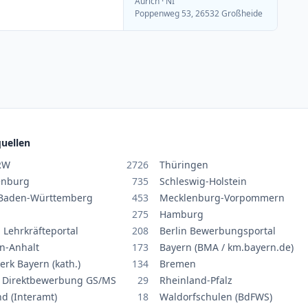
Aurich
· NI
Poppenweg 53, 26532 Großheide
uellen
RW
2726
Thüringen
enburg
735
Schleswig-Holstein
Baden-Württemberg
453
Mecklenburg-Vorpommern
275
Hamburg
 Lehrkräfteportal
208
Berlin Bewerbungsportal
n-Anhalt
173
Bayern (BMA / km.bayern.de)
erk Bayern (kath.)
134
Bremen
 Direktbewerbung GS/MS
29
Rheinland-Pfalz
nd (Interamt)
18
Waldorfschulen (BdFWS)