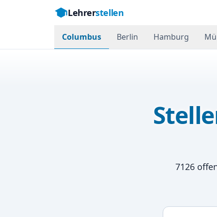
Lehrer
stellen
Columbus
Berlin
Hamburg
Mü
Stell
7126
offen