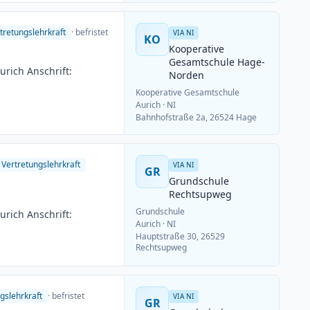
ungsschluss: 15.06.2026
tretungslehrkraft
· befristet
VIA NI
KO
Kooperative
Gesamtschule Hage-
rich Anschrift:
Norden
Kooperative Gesamtschule
Aurich
· NI
Bahnhofstraße 2a, 26524 Hage
Vertretungslehrkraft
VIA NI
GR
Grundschule
Rechtsupweg
Grundschule
rich Anschrift:
Aurich
· NI
Hauptstraße 30, 26529
Rechtsupweg
gslehrkraft
· befristet
VIA NI
GR