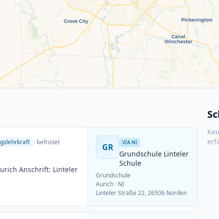
Sc
Kei
erf
gslehrkraft
· befristet
VIA NI
GR
Grundschule Linteler
Schule
ich Anschrift: Linteler
Grundschule
Aurich
· NI
Linteler Straße 22, 26506 Norden