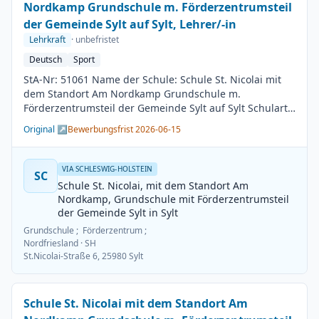
Nordkamp Grundschule m. Förderzentrumsteil
der Gemeinde Sylt auf Sylt, Lehrer/-in
Lehrkraft
· unbefristet
Deutsch
Sport
StA-Nr: 51061 Name der Schule: Schule St. Nicolai mit
dem Standort Am Nordkamp Grundschule m.
Förderzentrumsteil der Gemeinde Sylt auf Sylt Schulart:
Grundschule Kreis / Kreisfreie Stadt: Nordfriesland
Original ↗
Bewerbungsfrist 2026-06-15
BesGr / EntGr: Besoldungsgruppe A13 1. Fach: Deutsch
2. Fach: Sport Beschäftigungsdauer: Unbefristet
Arbeitsumfang: Teilzeit möglich Besetzungstermin:
VIA SCHLESWIG-HOLSTEIN
SC
01.08.2026 Bewerbungsschluss: 15.06.2026
Schule St. Nicolai, mit dem Standort Am
Veröffentlichung: 01.06.2026
Nordkamp, Grundschule mit Förderzentrumsteil
der Gemeinde Sylt in Sylt
Grundschule ; Förderzentrum ;
Nordfriesland
· SH
St.Nicolai-Straße 6, 25980 Sylt
Schule St. Nicolai mit dem Standort Am