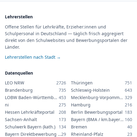
Lehrerstellen
Offene Stellen für Lehrkräfte, Erzieher:innen und
Schulpersonal in Deutschland — täglich frisch aggregiert
direkt von den Schulwebsites und Bewerbungsportalen der
Länder.
Lehrerstellen nach Stadt →
Datenquellen
LEO NRW
2726
Thüringen
751
Brandenburg
735
Schleswig-Holstein
643
LOBW Baden-Württemberg
453
Mecklenburg-Vorpommern
329
ni
275
Hamburg
216
Hessen Lehrkräfteportal
208
Berlin Bewerbungsportal
183
Sachsen-Anhalt
173
Bayern (BMA / km.bayern.de)
160
Schulwerk Bayern (kath.)
134
Bremen
40
Bayern Direktbewerbung GS/MS
29
Rheinland-Pfalz
23