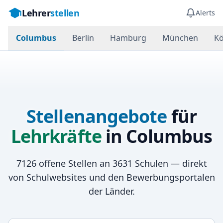
Lehrer
stellen
Alerts
Columbus
Berlin
Hamburg
München
Kö
Stellenangebote
für
Lehrkräfte
in
Columbus
7126
offene Stellen an
3631
Schulen — direkt
von Schulwebsites und den Bewerbungsportalen
der Länder.