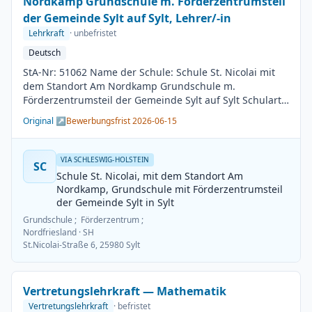
Nordkamp Grundschule m. Förderzentrumsteil
der Gemeinde Sylt auf Sylt, Lehrer/-in
Lehrkraft
· unbefristet
Deutsch
StA-Nr: 51062 Name der Schule: Schule St. Nicolai mit
dem Standort Am Nordkamp Grundschule m.
Förderzentrumsteil der Gemeinde Sylt auf Sylt Schulart:
Grundschule Kreis / Kreisfreie Stadt: Nordfriesland
Original ↗
Bewerbungsfrist 2026-06-15
BesGr / EntGr: Besoldungsgruppe A13 1. Fach: Deutsch
2. Fach: beliebig Beschäftigungsdauer: Unbefristet
Arbeitsumfang: Teilzeit möglich Besetzungstermin:
VIA SCHLESWIG-HOLSTEIN
SC
01.08.2026 Bewerbungsschluss: 15.06.2026
Schule St. Nicolai, mit dem Standort Am
Veröffentlichung: 01.06.2026
Nordkamp, Grundschule mit Förderzentrumsteil
der Gemeinde Sylt in Sylt
Grundschule ; Förderzentrum ;
Nordfriesland
· SH
St.Nicolai-Straße 6, 25980 Sylt
Vertretungslehrkraft — Mathematik
Vertretungslehrkraft
· befristet