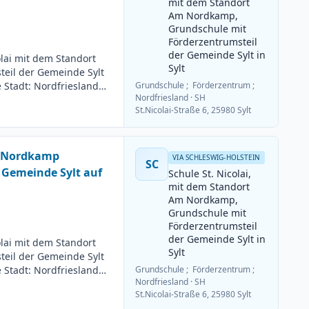
mit dem Standort
Am Nordkamp,
Grundschule mit
Förderzentrumsteil
der Gemeinde Sylt in
olai mit dem Standort
Sylt
eil der Gemeinde Sylt
e Stadt: Nordfriesland
Grundschule ; Förderzentrum ;
Nordfriesland
· SH
Deutsch 2. Fach: Sport
St.Nicolai-Straße 6, 25980 Sylt
g: Teilzeit möglich
uss: 15.06.2026
m Nordkamp
VIA SCHLESWIG-HOLSTEIN
SC
 Gemeinde Sylt auf
Schule St. Nicolai,
mit dem Standort
Am Nordkamp,
Grundschule mit
Förderzentrumsteil
der Gemeinde Sylt in
olai mit dem Standort
Sylt
eil der Gemeinde Sylt
e Stadt: Nordfriesland
Grundschule ; Förderzentrum ;
Nordfriesland
· SH
Deutsch 2. Fach:
St.Nicolai-Straße 6, 25980 Sylt
itsumfang: Teilzeit