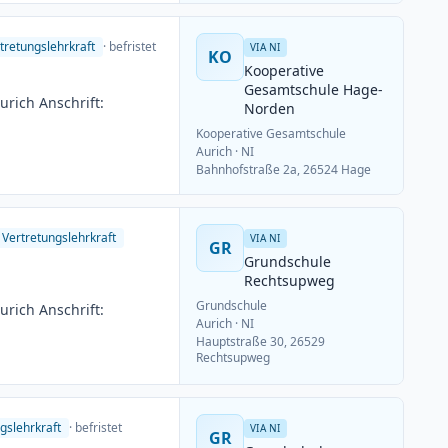
ungsschluss: 15.06.2026
tretungslehrkraft
· befristet
VIA NI
KO
Kooperative
Gesamtschule Hage-
rich Anschrift:
Norden
Kooperative Gesamtschule
Aurich
· NI
Bahnhofstraße 2a, 26524 Hage
Vertretungslehrkraft
VIA NI
GR
Grundschule
Rechtsupweg
Grundschule
rich Anschrift:
Aurich
· NI
Hauptstraße 30, 26529
Rechtsupweg
gslehrkraft
· befristet
VIA NI
GR