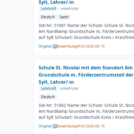
Sylt, Lehrer/-in
Lehrkraft
· unbefristet
Deutsch
Sport
StA-Nr: 51061 Name der Schule: Schule St. Nic
Am Nordkamp Grundschule m. Förderzentrumst
auf Sylt Schulart: Grundschule Kreis / Kreisfrei
BesGr / EntGr: Besoldungsgruppe A13 1. Fach: 
Original ↗
Bewerbungsfrist 2026-06-15
Beschäftigungsdauer: Unbefristet Arbeitsumfan
Besetzungstermin: 01.08.2026 Bewerbungsschl
Veröffentlichung: 01.06.2026
Schule St. Nicolai mit dem Standort A
Grundschule m. Förderzentrumsteil der
Sylt, Lehrer/-in
Lehrkraft
· unbefristet
Deutsch
StA-Nr: 51062 Name der Schule: Schule St. Nic
Am Nordkamp Grundschule m. Förderzentrumst
auf Sylt Schulart: Grundschule Kreis / Kreisfrei
BesGr / EntGr: Besoldungsgruppe A13 1. Fach: 
Original ↗
Bewerbungsfrist 2026-06-15
beliebig Beschäftigungsdauer: Unbefristet Arbe