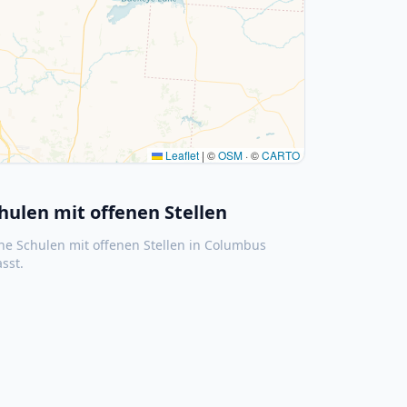
Leaflet
|
©
OSM
· ©
CARTO
hulen mit offenen Stellen
ne Schulen mit offenen Stellen in
Columbus
asst.