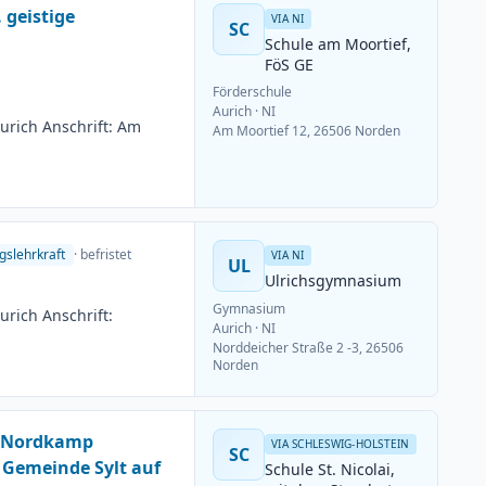
 geistige
VIA NI
SC
Schule am Moortief,
FöS GE
Förderschule
Aurich
· NI
urich Anschrift: Am
Am Moortief 12, 26506 Norden
gslehrkraft
· befristet
VIA NI
UL
Ulrichsgymnasium
Gymnasium
rich Anschrift:
Aurich
· NI
Norddeicher Straße 2 -3, 26506
Norden
m Nordkamp
VIA SCHLESWIG-HOLSTEIN
SC
 Gemeinde Sylt auf
Schule St. Nicolai,