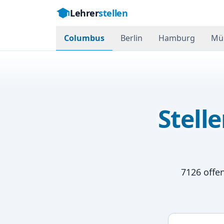
Lehrer
stellen
Columbus
Berlin
Hamburg
Mü
Stell
7126
offen