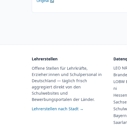
Original ↗
Lehrerstellen
Datenq
LEO N
Offene Stellen für Lehrkräfte,
Erzieher:innen und Schulpersonal in
Brand
Deutschland — täglich frisch
LOBW 
aggregiert direkt von den
ni
Schulwebsites und
Hessen
Bewerbungsportalen der Länder.
Sachse
Lehrerstellen nach Stadt →
Schulw
Bayern
Saarla