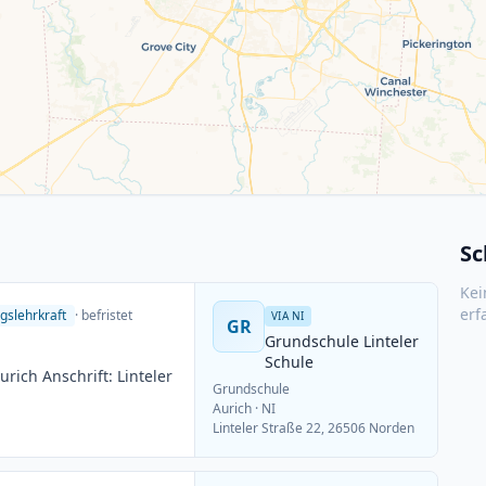
Sc
Kei
erf
gslehrkraft
· befristet
VIA NI
GR
Grundschule Linteler
Schule
ich Anschrift: Linteler
Grundschule
Aurich
· NI
Linteler Straße 22, 26506 Norden