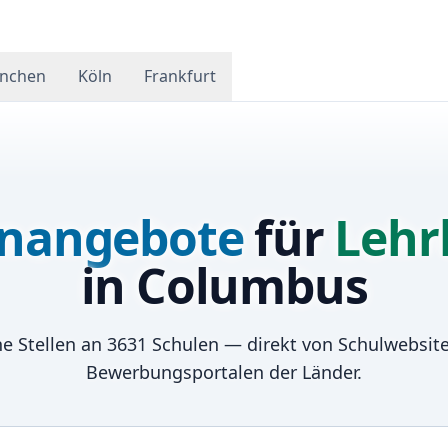
nchen
Köln
Frankfurt
enangebote
für
Lehr
in
Columbus
e Stellen an
3631
Schulen — direkt von Schulwebsit
Bewerbungsportalen der Länder.