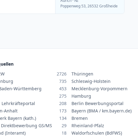
Aurich
· NI
Poppenweg 53, 26532 Großheide
uellen
RW
2726
Thüringen
enburg
735
Schleswig-Holstein
Baden-Württemberg
453
Mecklenburg-Vorpommern
275
Hamburg
 Lehrkräfteportal
208
Berlin Bewerbungsportal
n-Anhalt
173
Bayern (BMA / km.bayern.de)
erk Bayern (kath.)
134
Bremen
 Direktbewerbung GS/MS
29
Rheinland-Pfalz
nd (Interamt)
18
Waldorfschulen (BdFWS)