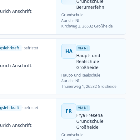
Grundschule
Berumerfehn
rich Anschrift:
Grundschule
Aurich
· NI
Kirchweg 2, 26532 Großheide
gslehrkraft
· befristet
VIA NI
HA
Haupt- und
Realschule
rich Anschrift:
Großheide
Haupt- und Realschule
Aurich
· NI
Thünerweg 1, 26532 Großheide
gslehrkraft
· befristet
VIA NI
FR
Frya Fresena
Grundschule
rich Anschrift:
Großheide
Grundschule