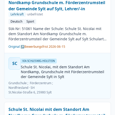
Nordkamp Grundschule m. Förderzentrumsteil
der Gemeinde Sylt auf Sylt, Lehrer/-in
Lehrkraft
· unbefristet
Deutsch
Sport
StA-Nr: 51061 Name der Schule: Schule St. Nicolai mit
dem Standort Am Nordkamp Grundschule m.
Förderzentrumsteil der Gemeinde Sylt auf Sylt Schulart:
Grundschule Kreis / Kreisfreie Stadt: Nordfriesland
Original ↗
Bewerbungsfrist 2026-06-15
BesGr / EntGr: Besoldungsgruppe A13 1. Fach: Deutsch
2. Fach: Sport Beschäftigungsdauer: Unbefristet
Arbeitsumfang: Teilzeit möglich Besetzungstermin:
VIA SCHLESWIG-HOLSTEIN
SC
01.08.2026 Bewerbungsschluss: 15.06.2026
Schule St. Nicolai, mit dem Standort Am
Veröffentlichung: 01.06.2026
Nordkamp, Grundschule mit Förderzentrumsteil
der Gemeinde Sylt in Sylt
Grundschule ; Förderzentrum ;
Nordfriesland
· SH
St.Nicolai-Straße 6, 25980 Sylt
Schule St. Nicolai mit dem Standort Am