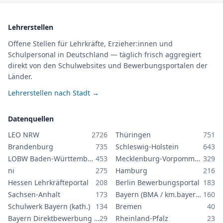
Lehrerstellen
Offene Stellen für Lehrkräfte, Erzieher:innen und
Schulpersonal in Deutschland — täglich frisch aggregiert
direkt von den Schulwebsites und Bewerbungsportalen der
Länder.
Lehrerstellen nach Stadt →
Datenquellen
LEO NRW
2726
Thüringen
751
Brandenburg
735
Schleswig-Holstein
643
LOBW Baden-Württemberg
453
Mecklenburg-Vorpommern
329
ni
275
Hamburg
216
Hessen Lehrkräfteportal
208
Berlin Bewerbungsportal
183
Sachsen-Anhalt
173
Bayern (BMA / km.bayern.de)
160
Schulwerk Bayern (kath.)
134
Bremen
40
Bayern Direktbewerbung GS/MS
29
Rheinland-Pfalz
23