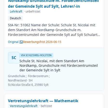
Nordkamp Grundschule m. Förderzentrumsteil
der Gemeinde Sylt auf Sylt, Lehrer/-in
Lehrkraft
· unbefristet
Deutsch
StA-Nr: 51062 Name der Schule: Schule St. Nicolai mit
dem Standort Am Nordkamp Grundschule m.
Förderzentrumsteil der Gemeinde Sylt auf Sylt Schulart:
Grundschule Kreis / Kreisfreie Stadt: Nordfriesland
Original ↗
Bewerbungsfrist 2026-06-15
BesGr / EntGr: Besoldungsgruppe A13 1. Fach: Deutsch
2. Fach: beliebig Beschäftigungsdauer: Unbefristet
Arbeitsumfang: Teilzeit möglich Besetzungstermin:
VIA SCHLESWIG-HOLSTEIN
SC
01.08.2026 Bewerbungsschluss: 15.06.2026
Schule St. Nicolai, mit dem Standort Am
Veröffentlichung: 01.06.2026
Nordkamp, Grundschule mit Förderzentrumsteil
der Gemeinde Sylt in Sylt
Grundschule ; Förderzentrum ;
Nordfriesland
· SH
St.Nicolai-Straße 6, 25980 Sylt
Vertretungslehrkraft — Mathematik
Vertretungslehrkraft
· befristet