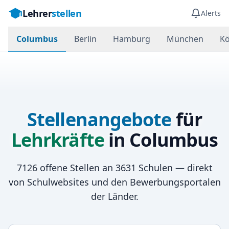
Lehrer
stellen
Alerts
Columbus
Berlin
Hamburg
München
Kö
Stellenangebote
für
Lehrkräfte
in
Columbus
7126
offene Stellen an
3631
Schulen — direkt
von Schulwebsites und den Bewerbungsportalen
der Länder.