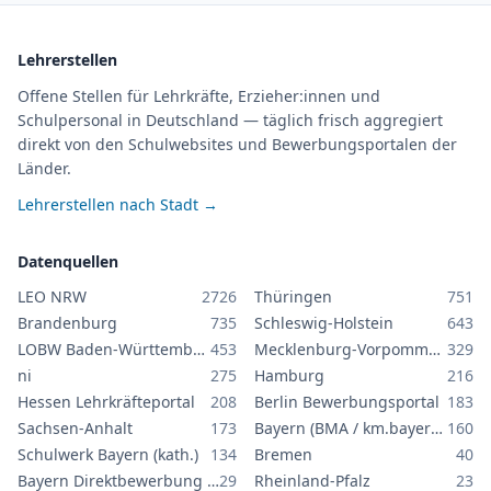
Lehrerstellen
Offene Stellen für Lehrkräfte, Erzieher:innen und
Schulpersonal in Deutschland — täglich frisch aggregiert
direkt von den Schulwebsites und Bewerbungsportalen der
Länder.
Lehrerstellen nach Stadt →
Datenquellen
LEO NRW
2726
Thüringen
751
Brandenburg
735
Schleswig-Holstein
643
LOBW Baden-Württemberg
453
Mecklenburg-Vorpommern
329
ni
275
Hamburg
216
Hessen Lehrkräfteportal
208
Berlin Bewerbungsportal
183
Sachsen-Anhalt
173
Bayern (BMA / km.bayern.de)
160
Schulwerk Bayern (kath.)
134
Bremen
40
Bayern Direktbewerbung GS/MS
29
Rheinland-Pfalz
23