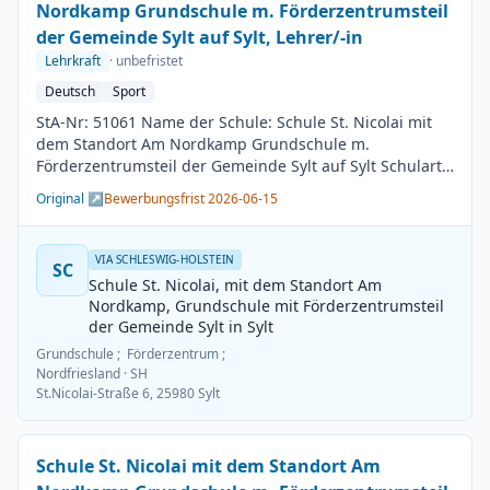
Nordkamp Grundschule m. Förderzentrumsteil
der Gemeinde Sylt auf Sylt, Lehrer/-in
Lehrkraft
· unbefristet
Deutsch
Sport
StA-Nr: 51061 Name der Schule: Schule St. Nicolai mit
dem Standort Am Nordkamp Grundschule m.
Förderzentrumsteil der Gemeinde Sylt auf Sylt Schulart:
Grundschule Kreis / Kreisfreie Stadt: Nordfriesland
Original ↗
Bewerbungsfrist 2026-06-15
BesGr / EntGr: Besoldungsgruppe A13 1. Fach: Deutsch
2. Fach: Sport Beschäftigungsdauer: Unbefristet
Arbeitsumfang: Teilzeit möglich Besetzungstermin:
VIA SCHLESWIG-HOLSTEIN
SC
01.08.2026 Bewerbungsschluss: 15.06.2026
Schule St. Nicolai, mit dem Standort Am
Veröffentlichung: 01.06.2026
Nordkamp, Grundschule mit Förderzentrumsteil
der Gemeinde Sylt in Sylt
Grundschule ; Förderzentrum ;
Nordfriesland
· SH
St.Nicolai-Straße 6, 25980 Sylt
Schule St. Nicolai mit dem Standort Am