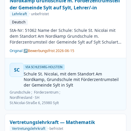
Nordkamp Grundschule m. Förderzentrumsteil
der Gemeinde Sylt auf Sylt, Lehrer/-in
Lehrkraft
· unbefristet
Deutsch
StA-Nr: 51062 Name der Schule: Schule St. Nicolai mit
dem Standort Am Nordkamp Grundschule m.
Förderzentrumsteil der Gemeinde Sylt auf Sylt Schulart:
Grundschule Kreis / Kreisfreie Stadt: Nordfriesland
Original ↗
Bewerbungsfrist 2026-06-15
BesGr / EntGr: Besoldungsgruppe A13 1. Fach: Deutsch
2. Fach: beliebig Beschäftigungsdauer: Unbefristet
Arbeitsumfang: Teilzeit möglich Besetzungstermin:
VIA SCHLESWIG-HOLSTEIN
SC
01.08.2026 Bewerbungsschluss: 15.06.2026
Schule St. Nicolai, mit dem Standort Am
Veröffentlichung: 01.06.2026
Nordkamp, Grundschule mit Förderzentrumsteil
der Gemeinde Sylt in Sylt
Grundschule ; Förderzentrum ;
Nordfriesland
· SH
St.Nicolai-Straße 6, 25980 Sylt
Vertretungslehrkraft — Mathematik
Vertretungslehrkraft
· befristet