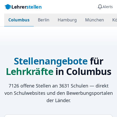
Lehrer
stellen
Alerts
Columbus
Berlin
Hamburg
München
Kö
Stellenangebote
für
Lehrkräfte
in
Columbus
7126
offene Stellen an
3631
Schulen — direkt
von Schulwebsites und den Bewerbungsportalen
der Länder.