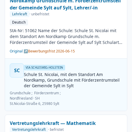
Nordkamp Grundschule m. Förderzentrumsteil
der Gemeinde Sylt auf Sylt, Lehrer/-in
Lehrkraft
· unbefristet
Deutsch
StA-Nr: 51062 Name der Schule: Schule St. Nicolai mit
dem Standort Am Nordkamp Grundschule m.
Förderzentrumsteil der Gemeinde Sylt auf Sylt Schulart:
Grundschule Kreis / Kreisfreie Stadt: Nordfriesland
Original ↗
Bewerbungsfrist 2026-06-15
BesGr / EntGr: Besoldungsgruppe A13 1. Fach: Deutsch
2. Fach: beliebig Beschäftigungsdauer: Unbefristet
Arbeitsumfang: Teilzeit möglich Besetzungstermin:
VIA SCHLESWIG-HOLSTEIN
SC
01.08.2026 Bewerbungsschluss: 15.06.2026
Schule St. Nicolai, mit dem Standort Am
Veröffentlichung: 01.06.2026
Nordkamp, Grundschule mit Förderzentrumsteil
der Gemeinde Sylt in Sylt
Grundschule ; Förderzentrum ;
Nordfriesland
· SH
St.Nicolai-Straße 6, 25980 Sylt
Vertretungslehrkraft — Mathematik
Vertretungslehrkraft
· befristet