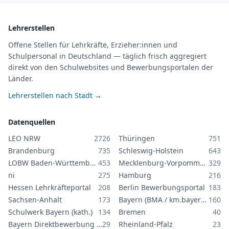
Lehrerstellen
Offene Stellen für Lehrkräfte, Erzieher:innen und
Schulpersonal in Deutschland — täglich frisch aggregiert
direkt von den Schulwebsites und Bewerbungsportalen der
Länder.
Lehrerstellen nach Stadt →
Datenquellen
LEO NRW
2726
Thüringen
751
Brandenburg
735
Schleswig-Holstein
643
LOBW Baden-Württemberg
453
Mecklenburg-Vorpommern
329
ni
275
Hamburg
216
Hessen Lehrkräfteportal
208
Berlin Bewerbungsportal
183
Sachsen-Anhalt
173
Bayern (BMA / km.bayern.de)
160
Schulwerk Bayern (kath.)
134
Bremen
40
Bayern Direktbewerbung GS/MS
29
Rheinland-Pfalz
23