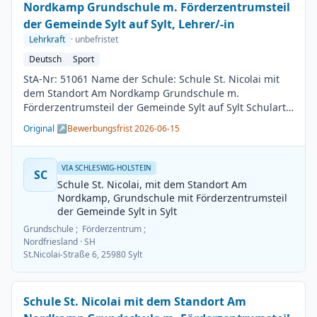
Nordkamp Grundschule m. Förderzentrumsteil
der Gemeinde Sylt auf Sylt, Lehrer/-in
Lehrkraft
· unbefristet
Deutsch
Sport
StA-Nr: 51061 Name der Schule: Schule St. Nicolai mit
dem Standort Am Nordkamp Grundschule m.
Förderzentrumsteil der Gemeinde Sylt auf Sylt Schulart:
Grundschule Kreis / Kreisfreie Stadt: Nordfriesland
Original ↗
Bewerbungsfrist 2026-06-15
BesGr / EntGr: Besoldungsgruppe A13 1. Fach: Deutsch
2. Fach: Sport Beschäftigungsdauer: Unbefristet
Arbeitsumfang: Teilzeit möglich Besetzungstermin:
VIA SCHLESWIG-HOLSTEIN
SC
01.08.2026 Bewerbungsschluss: 15.06.2026
Schule St. Nicolai, mit dem Standort Am
Veröffentlichung: 01.06.2026
Nordkamp, Grundschule mit Förderzentrumsteil
der Gemeinde Sylt in Sylt
Grundschule ; Förderzentrum ;
Nordfriesland
· SH
St.Nicolai-Straße 6, 25980 Sylt
Schule St. Nicolai mit dem Standort Am