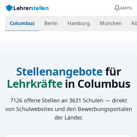
Lehrer
stellen
Alerts
Columbus
Berlin
Hamburg
München
Kö
Stellenangebote
für
Lehrkräfte
in
Columbus
7126
offene Stellen an
3631
Schulen — direkt
von Schulwebsites und den Bewerbungsportalen
der Länder.