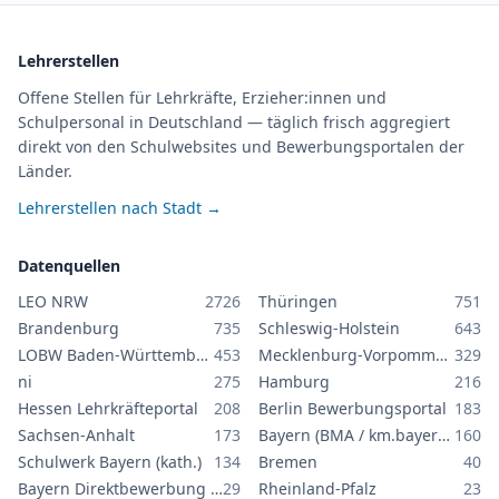
Lehrerstellen
Offene Stellen für Lehrkräfte, Erzieher:innen und
Schulpersonal in Deutschland — täglich frisch aggregiert
direkt von den Schulwebsites und Bewerbungsportalen der
Länder.
Lehrerstellen nach Stadt →
Datenquellen
LEO NRW
2726
Thüringen
751
Brandenburg
735
Schleswig-Holstein
643
LOBW Baden-Württemberg
453
Mecklenburg-Vorpommern
329
ni
275
Hamburg
216
Hessen Lehrkräfteportal
208
Berlin Bewerbungsportal
183
Sachsen-Anhalt
173
Bayern (BMA / km.bayern.de)
160
Schulwerk Bayern (kath.)
134
Bremen
40
Bayern Direktbewerbung GS/MS
29
Rheinland-Pfalz
23