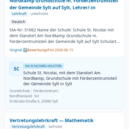
Nordkamp Grundschule m. Förderzentrumsteil
der Gemeinde Sylt auf Sylt, Lehrer/-in
Lehrkraft
· unbefristet
Deutsch
StA-Nr: 51062 Name der Schule: Schule St. Nicolai mit
dem Standort Am Nordkamp Grundschule m.
Förderzentrumsteil der Gemeinde Sylt auf Sylt Schulart:
Grundschule Kreis / Kreisfreie Stadt: Nordfriesland
Original ↗
Bewerbungsfrist 2026-06-15
BesGr / EntGr: Besoldungsgruppe A13 1. Fach: Deutsch
2. Fach: beliebig Beschäftigungsdauer: Unbefristet
Arbeitsumfang: Teilzeit möglich Besetzungstermin:
VIA SCHLESWIG-HOLSTEIN
SC
01.08.2026 Bewerbungsschluss: 15.06.2026
Schule St. Nicolai, mit dem Standort Am
Veröffentlichung: 01.06.2026
Nordkamp, Grundschule mit Förderzentrumsteil
der Gemeinde Sylt in Sylt
Grundschule ; Förderzentrum ;
Nordfriesland
· SH
St.Nicolai-Straße 6, 25980 Sylt
Vertretungslehrkraft — Mathematik
Vertretungslehrkraft
· befristet