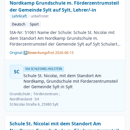
Nordkamp Grundschule m. Förderzentrumsteil
der Gemeinde Sylt auf Sylt, Lehrer/-in
Lehrkraft
· unbefristet
Deutsch
Sport
StA-Nr: 51061 Name der Schule: Schule St. Nicolai mit
dem Standort Am Nordkamp Grundschule m.
Förderzentrumsteil der Gemeinde Sylt auf Sylt Schulart:
Grundschule Kreis / Kreisfreie Stadt: Nordfriesland
Original ↗
Bewerbungsfrist 2026-06-15
BesGr / EntGr: Besoldungsgruppe A13 1. Fach: Deutsch
2. Fach: Sport Beschäftigungsdauer: Unbefristet
Arbeitsumfang: Teilzeit möglich Besetzungstermin:
VIA SCHLESWIG-HOLSTEIN
SC
01.08.2026 Bewerbungsschluss: 15.06.2026
Schule St. Nicolai, mit dem Standort Am
Veröffentlichung: 01.06.2026
Nordkamp, Grundschule mit Förderzentrumsteil
der Gemeinde Sylt in Sylt
Grundschule ; Förderzentrum ;
Nordfriesland
· SH
St.Nicolai-Straße 6, 25980 Sylt
Schule St. Nicolai mit dem Standort Am