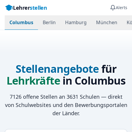
Lehrer
stellen
Alerts
Columbus
Berlin
Hamburg
München
Kö
Stellenangebote
für
Lehrkräfte
in
Columbus
7126
offene Stellen an
3631
Schulen — direkt
von Schulwebsites und den Bewerbungsportalen
der Länder.