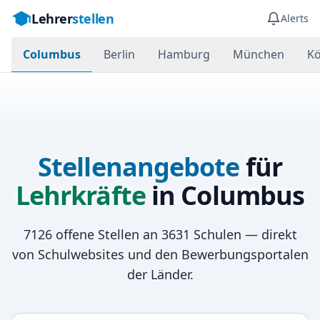
Lehrer
stellen
Alerts
Columbus
Berlin
Hamburg
München
Kö
Stellenangebote
für
Lehrkräfte
in
Columbus
7126
offene Stellen an
3631
Schulen — direkt
von Schulwebsites und den Bewerbungsportalen
der Länder.