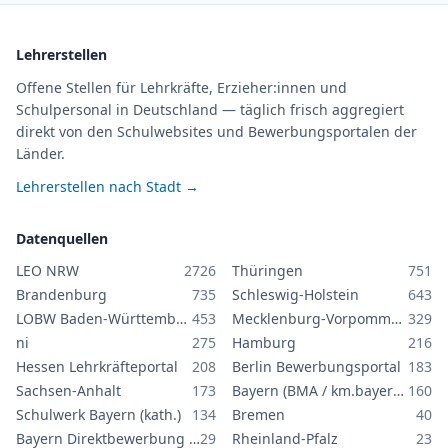
Lehrerstellen
Offene Stellen für Lehrkräfte, Erzieher:innen und
Schulpersonal in Deutschland — täglich frisch aggregiert
direkt von den Schulwebsites und Bewerbungsportalen der
Länder.
Lehrerstellen nach Stadt →
Datenquellen
LEO NRW
2726
Thüringen
751
Brandenburg
735
Schleswig-Holstein
643
LOBW Baden-Württemberg
453
Mecklenburg-Vorpommern
329
ni
275
Hamburg
216
Hessen Lehrkräfteportal
208
Berlin Bewerbungsportal
183
Sachsen-Anhalt
173
Bayern (BMA / km.bayern.de)
160
Schulwerk Bayern (kath.)
134
Bremen
40
Bayern Direktbewerbung GS/MS
29
Rheinland-Pfalz
23