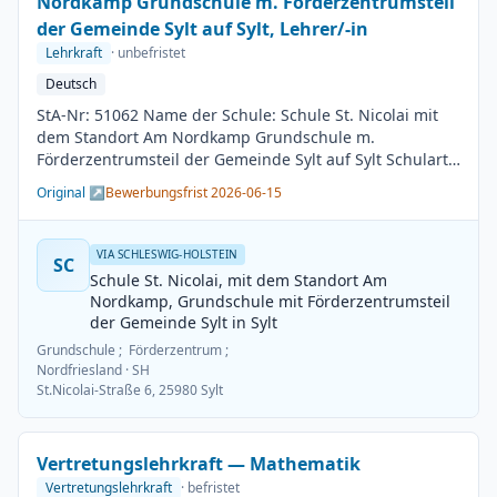
Nordkamp Grundschule m. Förderzentrumsteil
der Gemeinde Sylt auf Sylt, Lehrer/-in
Lehrkraft
· unbefristet
Deutsch
StA-Nr: 51062 Name der Schule: Schule St. Nicolai mit
dem Standort Am Nordkamp Grundschule m.
Förderzentrumsteil der Gemeinde Sylt auf Sylt Schulart:
Grundschule Kreis / Kreisfreie Stadt: Nordfriesland
Original ↗
Bewerbungsfrist 2026-06-15
BesGr / EntGr: Besoldungsgruppe A13 1. Fach: Deutsch
2. Fach: beliebig Beschäftigungsdauer: Unbefristet
Arbeitsumfang: Teilzeit möglich Besetzungstermin:
VIA SCHLESWIG-HOLSTEIN
SC
01.08.2026 Bewerbungsschluss: 15.06.2026
Schule St. Nicolai, mit dem Standort Am
Veröffentlichung: 01.06.2026
Nordkamp, Grundschule mit Förderzentrumsteil
der Gemeinde Sylt in Sylt
Grundschule ; Förderzentrum ;
Nordfriesland
· SH
St.Nicolai-Straße 6, 25980 Sylt
Vertretungslehrkraft — Mathematik
Vertretungslehrkraft
· befristet