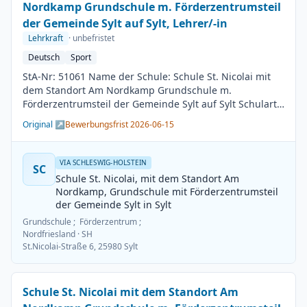
Nordkamp Grundschule m. Förderzentrumsteil
der Gemeinde Sylt auf Sylt, Lehrer/-in
Lehrkraft
· unbefristet
Deutsch
Sport
StA-Nr: 51061 Name der Schule: Schule St. Nicolai mit
dem Standort Am Nordkamp Grundschule m.
Förderzentrumsteil der Gemeinde Sylt auf Sylt Schulart:
Grundschule Kreis / Kreisfreie Stadt: Nordfriesland
Original ↗
Bewerbungsfrist 2026-06-15
BesGr / EntGr: Besoldungsgruppe A13 1. Fach: Deutsch
2. Fach: Sport Beschäftigungsdauer: Unbefristet
Arbeitsumfang: Teilzeit möglich Besetzungstermin:
VIA SCHLESWIG-HOLSTEIN
SC
01.08.2026 Bewerbungsschluss: 15.06.2026
Schule St. Nicolai, mit dem Standort Am
Veröffentlichung: 01.06.2026
Nordkamp, Grundschule mit Förderzentrumsteil
der Gemeinde Sylt in Sylt
Grundschule ; Förderzentrum ;
Nordfriesland
· SH
St.Nicolai-Straße 6, 25980 Sylt
Schule St. Nicolai mit dem Standort Am