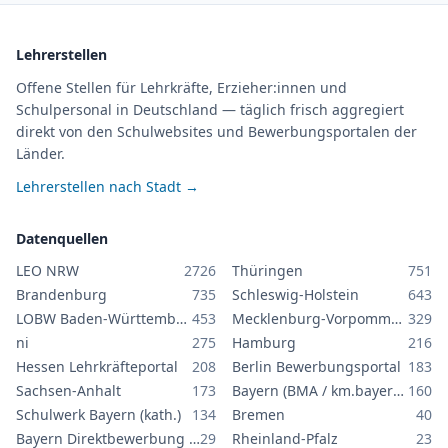
Lehrerstellen
Offene Stellen für Lehrkräfte, Erzieher:innen und
Schulpersonal in Deutschland — täglich frisch aggregiert
direkt von den Schulwebsites und Bewerbungsportalen der
Länder.
Lehrerstellen nach Stadt →
Datenquellen
LEO NRW
2726
Thüringen
751
Brandenburg
735
Schleswig-Holstein
643
LOBW Baden-Württemberg
453
Mecklenburg-Vorpommern
329
ni
275
Hamburg
216
Hessen Lehrkräfteportal
208
Berlin Bewerbungsportal
183
Sachsen-Anhalt
173
Bayern (BMA / km.bayern.de)
160
Schulwerk Bayern (kath.)
134
Bremen
40
Bayern Direktbewerbung GS/MS
29
Rheinland-Pfalz
23