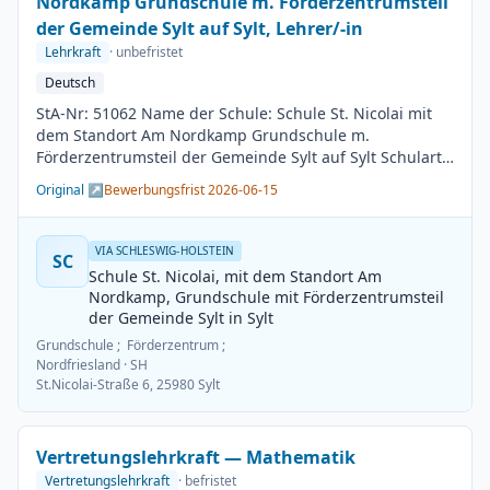
Nordkamp Grundschule m. Förderzentrumsteil
der Gemeinde Sylt auf Sylt, Lehrer/-in
Lehrkraft
· unbefristet
Deutsch
StA-Nr: 51062 Name der Schule: Schule St. Nicolai mit
dem Standort Am Nordkamp Grundschule m.
Förderzentrumsteil der Gemeinde Sylt auf Sylt Schulart:
Grundschule Kreis / Kreisfreie Stadt: Nordfriesland
Original ↗
Bewerbungsfrist 2026-06-15
BesGr / EntGr: Besoldungsgruppe A13 1. Fach: Deutsch
2. Fach: beliebig Beschäftigungsdauer: Unbefristet
Arbeitsumfang: Teilzeit möglich Besetzungstermin:
VIA SCHLESWIG-HOLSTEIN
SC
01.08.2026 Bewerbungsschluss: 15.06.2026
Schule St. Nicolai, mit dem Standort Am
Veröffentlichung: 01.06.2026
Nordkamp, Grundschule mit Förderzentrumsteil
der Gemeinde Sylt in Sylt
Grundschule ; Förderzentrum ;
Nordfriesland
· SH
St.Nicolai-Straße 6, 25980 Sylt
Vertretungslehrkraft — Mathematik
Vertretungslehrkraft
· befristet