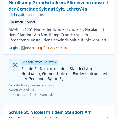
Nordkamp Grundschule m. Förderzentrumsteil
der Gemeinde Sylt auf Sylt, Lehrer/-in
Lehrkraft
· unbefristet
Deutsch
Sport
StA-Nr: 51061 Name der Schule: Schule St. Nicolai mit
dem Standort Am Nordkamp Grundschule m.
Förderzentrumsteil der Gemeinde Sylt auf Sylt Schulart:
Grundschule Kreis / Kreisfreie Stadt: Nordfriesland
Original ↗
Bewerbungsfrist 2026-06-15
BesGr / EntGr: Besoldungsgruppe A13 1. Fach: Deutsch
2. Fach: Sport Beschäftigungsdauer: Unbefristet
Arbeitsumfang: Teilzeit möglich Besetzungstermin:
VIA SCHLESWIG-HOLSTEIN
SC
01.08.2026 Bewerbungsschluss: 15.06.2026
Schule St. Nicolai, mit dem Standort Am
Veröffentlichung: 01.06.2026
Nordkamp, Grundschule mit Förderzentrumsteil
der Gemeinde Sylt in Sylt
Grundschule ; Förderzentrum ;
Nordfriesland
· SH
St.Nicolai-Straße 6, 25980 Sylt
Schule St. Nicolai mit dem Standort Am