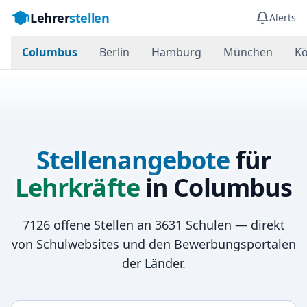
Lehrer
stellen
Alerts
Columbus
Berlin
Hamburg
München
Kö
Stellenangebote
für
Lehrkräfte
in
Columbus
7126
offene Stellen an
3631
Schulen — direkt
von Schulwebsites und den Bewerbungsportalen
der Länder.