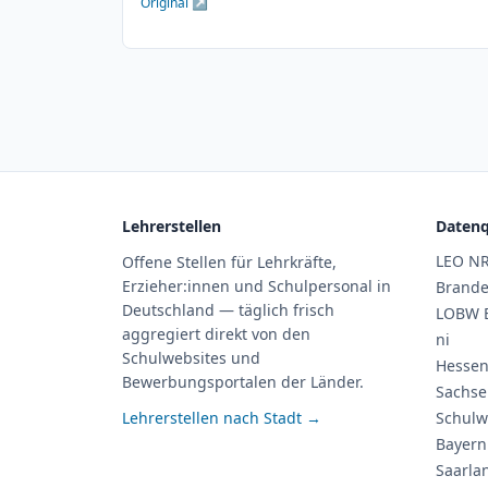
Original ↗
Lehrerstellen
Datenq
LEO N
Offene Stellen für Lehrkräfte,
Erzieher:innen und Schulpersonal in
Brand
Deutschland — täglich frisch
LOBW 
aggregiert direkt von den
ni
Schulwebsites und
Hessen
Bewerbungsportalen der Länder.
Sachse
Lehrerstellen nach Stadt →
Schulw
Bayern
Saarla