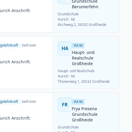
Grundschule
Berumerfehn
rich Anschrift:
Grundschule
Aurich
· NI
Kirchweg 2, 26532 Großheide
gslehrkraft
· befristet
VIA NI
HA
Haupt- und
Realschule
rich Anschrift:
Großheide
Haupt- und Realschule
Aurich
· NI
Thünerweg 1, 26532 Großheide
gslehrkraft
· befristet
VIA NI
FR
Frya Fresena
Grundschule
rich Anschrift:
Großheide
Grundschule