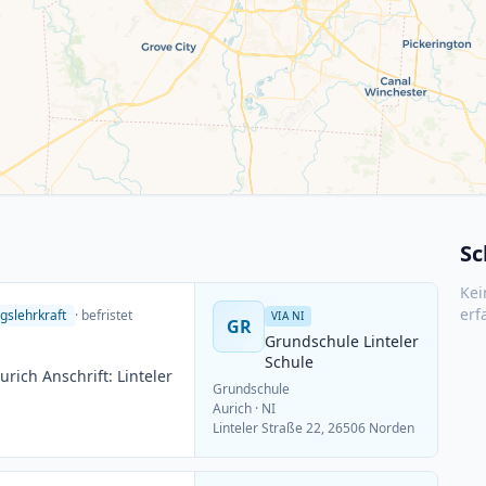
Sc
Kei
erf
gslehrkraft
· befristet
VIA NI
GR
Grundschule Linteler
Schule
ich Anschrift: Linteler
Grundschule
Aurich
· NI
Linteler Straße 22, 26506 Norden