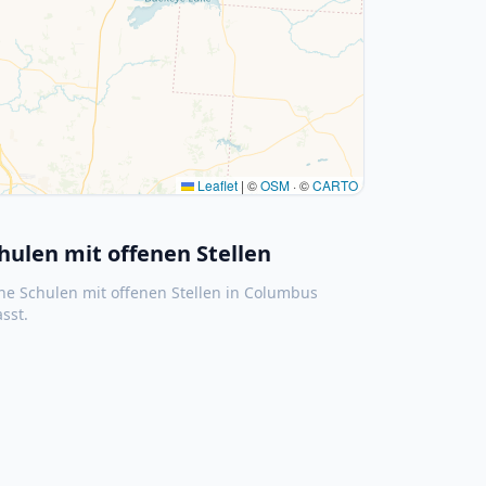
Leaflet
|
©
OSM
· ©
CARTO
hulen mit offenen Stellen
ne Schulen mit offenen Stellen in
Columbus
asst.