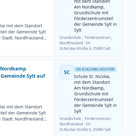
mit dem Standort
Am Nordkamp,
Grundschule mit
Förderzentrumsteil
der Gemeinde Sylt in
olai mit dem Standort
Sylt
eil der Gemeinde Sylt
e Stadt: Nordfriesland
Grundschule ; Förderzentrum ;
Nordfriesland
· SH
Deutsch 2. Fach: Sport
St.Nicolai-Straße 6, 25980 Sylt
g: Teilzeit möglich
uss: 15.06.2026
m Nordkamp
VIA SCHLESWIG-HOLSTEIN
SC
 Gemeinde Sylt auf
Schule St. Nicolai,
mit dem Standort
Am Nordkamp,
Grundschule mit
Förderzentrumsteil
der Gemeinde Sylt in
olai mit dem Standort
Sylt
eil der Gemeinde Sylt
e Stadt: Nordfriesland
Grundschule ; Förderzentrum ;
Nordfriesland
· SH
Deutsch 2. Fach:
St.Nicolai-Straße 6, 25980 Sylt
itsumfang: Teilzeit