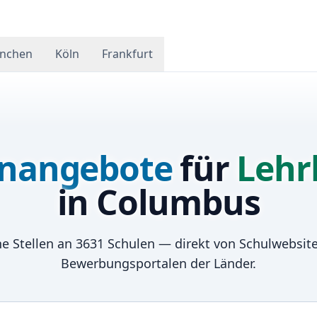
nchen
Köln
Frankfurt
enangebote
für
Lehr
in
Columbus
e Stellen an
3631
Schulen — direkt von Schulwebsit
Bewerbungsportalen der Länder.