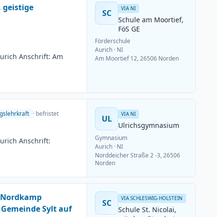
 geistige
VIA NI
SC
Schule am Moortief,
FöS GE
Förderschule
Aurich
· NI
urich Anschrift: Am
Am Moortief 12, 26506 Norden
gslehrkraft
· befristet
VIA NI
UL
Ulrichsgymnasium
Gymnasium
rich Anschrift:
Aurich
· NI
Norddeicher Straße 2 -3, 26506
Norden
m Nordkamp
VIA SCHLESWIG-HOLSTEIN
SC
 Gemeinde Sylt auf
Schule St. Nicolai,