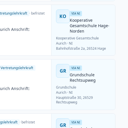
ungsschluss: 15.06.2026
tretungslehrkraft
· befristet
VIA NI
KO
Kooperative
Gesamtschule Hage-
rich Anschrift:
Norden
Kooperative Gesamtschule
Aurich
· NI
Bahnhofstraße 2a, 26524 Hage
Vertretungslehrkraft
VIA NI
GR
Grundschule
Rechtsupweg
Grundschule
rich Anschrift:
Aurich
· NI
Hauptstraße 30, 26529
Rechtsupweg
gslehrkraft
· befristet
VIA NI
GR