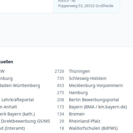
Aurich
· NI
Poppenweg 53, 26532 Großheide
uellen
RW
2726
Thüringen
enburg
735
Schleswig-Holstein
Baden-Württemberg
453
Mecklenburg-Vorpommern
275
Hamburg
 Lehrkräfteportal
208
Berlin Bewerbungsportal
n-Anhalt
173
Bayern (BMA / km.bayern.de)
erk Bayern (kath.)
134
Bremen
 Direktbewerbung GS/MS
29
Rheinland-Pfalz
nd (Interamt)
18
Waldorfschulen (BdFWS)