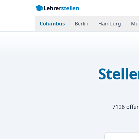
Lehrer
stellen
Columbus
Berlin
Hamburg
Mü
Stell
7126
offen