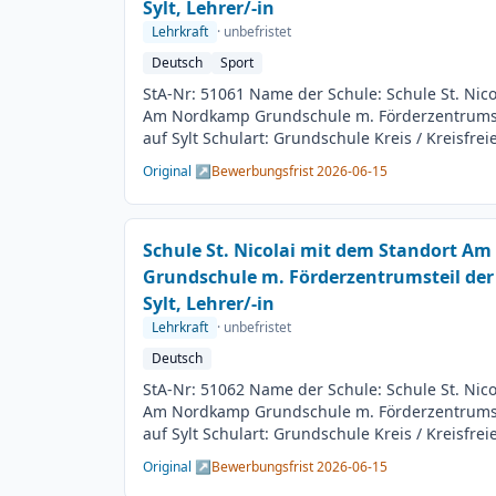
Sylt, Lehrer/-in
Lehrkraft
· unbefristet
Deutsch
Sport
StA-Nr: 51061 Name der Schule: Schule St. Nic
Am Nordkamp Grundschule m. Förderzentrumst
auf Sylt Schulart: Grundschule Kreis / Kreisfrei
BesGr / EntGr: Besoldungsgruppe A13 1. Fach: 
Original ↗
Bewerbungsfrist 2026-06-15
Beschäftigungsdauer: Unbefristet Arbeitsumfan
Besetzungstermin: 01.08.2026 Bewerbungsschl
Veröffentlichung: 01.06.2026
Schule St. Nicolai mit dem Standort A
Grundschule m. Förderzentrumsteil der
Sylt, Lehrer/-in
Lehrkraft
· unbefristet
Deutsch
StA-Nr: 51062 Name der Schule: Schule St. Nic
Am Nordkamp Grundschule m. Förderzentrumst
auf Sylt Schulart: Grundschule Kreis / Kreisfrei
BesGr / EntGr: Besoldungsgruppe A13 1. Fach: 
Original ↗
Bewerbungsfrist 2026-06-15
beliebig Beschäftigungsdauer: Unbefristet Arbe