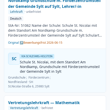
Nordkamp Grundschule m. Förderzentrumsteil
der Gemeinde Sylt auf Sylt, Lehrer/-in
Lehrkraft
· unbefristet
Deutsch
StA-Nr: 51062 Name der Schule: Schule St. Nicolai mit
dem Standort Am Nordkamp Grundschule m.
Förderzentrumsteil der Gemeinde Sylt auf Sylt Schulart:
Grundschule Kreis / Kreisfreie Stadt: Nordfriesland
Original ↗
Bewerbungsfrist 2026-06-15
BesGr / EntGr: Besoldungsgruppe A13 1. Fach: Deutsch
2. Fach: beliebig Beschäftigungsdauer: Unbefristet
Arbeitsumfang: Teilzeit möglich Besetzungstermin:
VIA SCHLESWIG-HOLSTEIN
SC
01.08.2026 Bewerbungsschluss: 15.06.2026
Schule St. Nicolai, mit dem Standort Am
Veröffentlichung: 01.06.2026
Nordkamp, Grundschule mit Förderzentrumsteil
der Gemeinde Sylt in Sylt
Grundschule ; Förderzentrum ;
Nordfriesland
· SH
St.Nicolai-Straße 6, 25980 Sylt
Vertretungslehrkraft — Mathematik
Vertretungslehrkraft
· befristet