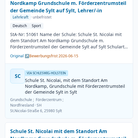
Nordkamp Grundschule m. Förderzentrumsteil
der Gemeinde Sylt auf Sylt, Lehrer/-in
Lehrkraft
· unbefristet
Deutsch
Sport
StA-Nr: 51061 Name der Schule: Schule St. Nicolai mit
dem Standort Am Nordkamp Grundschule m.
Förderzentrumsteil der Gemeinde Sylt auf Sylt Schulart:
Grundschule Kreis / Kreisfreie Stadt: Nordfriesland
Original ↗
Bewerbungsfrist 2026-06-15
BesGr / EntGr: Besoldungsgruppe A13 1. Fach: Deutsch
2. Fach: Sport Beschäftigungsdauer: Unbefristet
Arbeitsumfang: Teilzeit möglich Besetzungstermin:
VIA SCHLESWIG-HOLSTEIN
SC
01.08.2026 Bewerbungsschluss: 15.06.2026
Schule St. Nicolai, mit dem Standort Am
Veröffentlichung: 01.06.2026
Nordkamp, Grundschule mit Förderzentrumsteil
der Gemeinde Sylt in Sylt
Grundschule ; Förderzentrum ;
Nordfriesland
· SH
St.Nicolai-Straße 6, 25980 Sylt
Schule St. Nicolai mit dem Standort Am