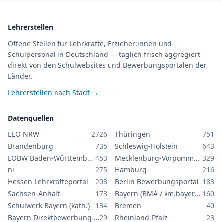
Lehrerstellen
Offene Stellen für Lehrkräfte, Erzieher:innen und
Schulpersonal in Deutschland — täglich frisch aggregiert
direkt von den Schulwebsites und Bewerbungsportalen der
Länder.
Lehrerstellen nach Stadt →
Datenquellen
LEO NRW
2726
Thüringen
751
Brandenburg
735
Schleswig-Holstein
643
LOBW Baden-Württemberg
453
Mecklenburg-Vorpommern
329
ni
275
Hamburg
216
Hessen Lehrkräfteportal
208
Berlin Bewerbungsportal
183
Sachsen-Anhalt
173
Bayern (BMA / km.bayern.de)
160
Schulwerk Bayern (kath.)
134
Bremen
40
Bayern Direktbewerbung GS/MS
29
Rheinland-Pfalz
23