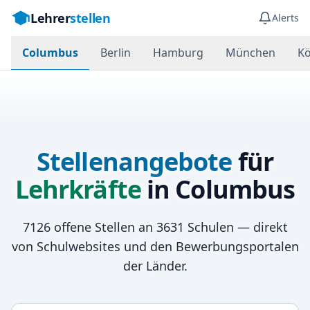
Lehrer
stellen
Alerts
Columbus
Berlin
Hamburg
München
Kö
Stellenangebote
für
Lehrkräfte
in
Columbus
7126
offene Stellen an
3631
Schulen — direkt
von Schulwebsites und den Bewerbungsportalen
der Länder.