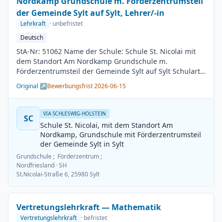
Nordkamp Grundschule m. Förderzentrumsteil
der Gemeinde Sylt auf Sylt, Lehrer/-in
Lehrkraft
· unbefristet
Deutsch
StA-Nr: 51062 Name der Schule: Schule St. Nicolai mit
dem Standort Am Nordkamp Grundschule m.
Förderzentrumsteil der Gemeinde Sylt auf Sylt Schulart:
Grundschule Kreis / Kreisfreie Stadt: Nordfriesland
Original ↗
Bewerbungsfrist 2026-06-15
BesGr / EntGr: Besoldungsgruppe A13 1. Fach: Deutsch
2. Fach: beliebig Beschäftigungsdauer: Unbefristet
Arbeitsumfang: Teilzeit möglich Besetzungstermin:
VIA SCHLESWIG-HOLSTEIN
SC
01.08.2026 Bewerbungsschluss: 15.06.2026
Schule St. Nicolai, mit dem Standort Am
Veröffentlichung: 01.06.2026
Nordkamp, Grundschule mit Förderzentrumsteil
der Gemeinde Sylt in Sylt
Grundschule ; Förderzentrum ;
Nordfriesland
· SH
St.Nicolai-Straße 6, 25980 Sylt
Vertretungslehrkraft — Mathematik
Vertretungslehrkraft
· befristet