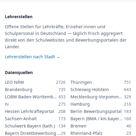
Lehrerstellen
Offene Stellen für Lehrkräfte, Erzieher:innen und
Schulpersonal in Deutschland — täglich frisch aggregiert
direkt von den Schulwebsites und Bewerbungsportalen der
Länder.
Lehrerstellen nach Stadt →
Datenquellen
LEO NRW
2726
Thüringen
751
Brandenburg
735
Schleswig-Holstein
643
LOBW Baden-Württemberg
453
Mecklenburg-Vorpommern
329
ni
275
Hamburg
216
Hessen Lehrkräfteportal
208
Berlin Bewerbungsportal
183
Sachsen-Anhalt
173
Bayern (BMA / km.bayern.de)
160
Schulwerk Bayern (kath.)
134
Bremen
40
Bayern Direktbewerbung GS/MS
29
Rheinland-Pfalz
23