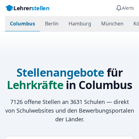
Lehrer
stellen
Alerts
Columbus
Berlin
Hamburg
München
Kö
Stellenangebote
für
Lehrkräfte
in
Columbus
7126
offene Stellen an
3631
Schulen — direkt
von Schulwebsites und den Bewerbungsportalen
der Länder.