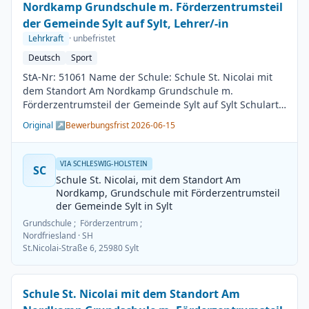
Nordkamp Grundschule m. Förderzentrumsteil
der Gemeinde Sylt auf Sylt, Lehrer/-in
Lehrkraft
· unbefristet
Deutsch
Sport
StA-Nr: 51061 Name der Schule: Schule St. Nicolai mit
dem Standort Am Nordkamp Grundschule m.
Förderzentrumsteil der Gemeinde Sylt auf Sylt Schulart:
Grundschule Kreis / Kreisfreie Stadt: Nordfriesland
Original ↗
Bewerbungsfrist 2026-06-15
BesGr / EntGr: Besoldungsgruppe A13 1. Fach: Deutsch
2. Fach: Sport Beschäftigungsdauer: Unbefristet
Arbeitsumfang: Teilzeit möglich Besetzungstermin:
VIA SCHLESWIG-HOLSTEIN
SC
01.08.2026 Bewerbungsschluss: 15.06.2026
Schule St. Nicolai, mit dem Standort Am
Veröffentlichung: 01.06.2026
Nordkamp, Grundschule mit Förderzentrumsteil
der Gemeinde Sylt in Sylt
Grundschule ; Förderzentrum ;
Nordfriesland
· SH
St.Nicolai-Straße 6, 25980 Sylt
Schule St. Nicolai mit dem Standort Am