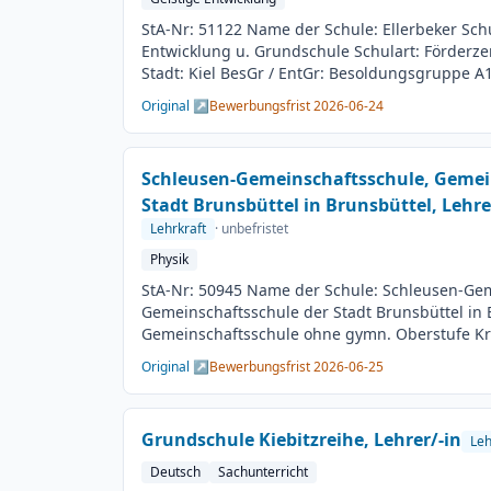
StA-Nr: 51122 Name der Schule: Ellerbeker Schu
Entwicklung u. Grundschule Schulart: Förderzen
Stadt: Kiel BesGr / EntGr: Besoldungsgruppe A1
Entwicklung 2. Fach: beliebig Beschäftigungsda
Original ↗
Bewerbungsfrist 2026-06-24
Arbeitsumfang: Teilzeit möglich Besetzungster
Bewerbungsschluss: 24.06.2026 Veröffentlichu
Schleusen-Gemeinschaftsschule, Gemei
Stadt Brunsbüttel in Brunsbüttel, Lehre
Lehrkraft
· unbefristet
Physik
StA-Nr: 50945 Name der Schule: Schleusen-Gem
Gemeinschaftsschule der Stadt Brunsbüttel in 
Gemeinschaftsschule ohne gymn. Oberstufe Krei
Dithmarschen BesGr / EntGr: Besoldungsgruppe 
Original ↗
Bewerbungsfrist 2026-06-25
Fach: beliebig 3. Fach: beliebig Beschäftigungs
Arbeitsumfang: Teilzeit möglich Besetzungster
Bewerbungsschluss: 25.06.2026 Veröffentlichu
Grundschule Kiebitzreihe, Lehrer/-in
Leh
Deutsch
Sachunterricht