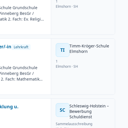
1
Elmshorn
· SH
Schule Grundschule
 Pinneberg BesGr /
ik 2. Fach: Ev. Religion
g: Teilzeit möglich
uss: 24.06.2026
Timm-Kröger-Schule
r/-in
Lehrkraft
TI
Elmshorn
1
Elmshorn
· SH
Schule Grundschule
 Pinneberg BesGr /
 2. Fach: Mathematik
g: Teilzeit möglich
uss: 24.06.2026
Schleswig-Holstein –
cklung u.
SC
Bewerbung
Schuldienst
Sammelausschreibung