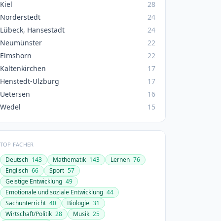
Kiel
28
Norderstedt
24
Lübeck, Hansestadt
24
Neumünster
22
Elmshorn
22
Kaltenkirchen
17
Henstedt-Ulzburg
17
Uetersen
16
Wedel
15
TOP FÄCHER
Deutsch
143
Mathematik
143
Lernen
76
Englisch
66
Sport
57
Geistige Entwicklung
49
Emotionale und soziale Entwicklung
44
Sachunterricht
40
Biologie
31
Wirtschaft/Politik
28
Musik
25