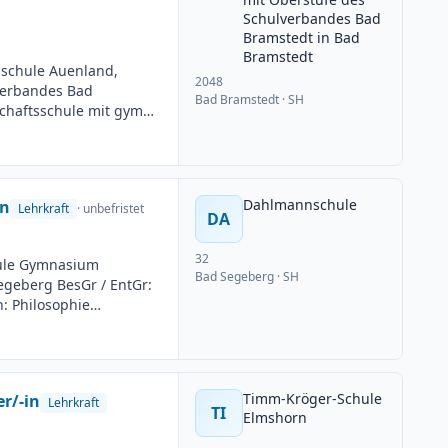
Schulverbandes Bad
Bramstedt in Bad
Bramstedt
sschule Auenland,
2048
verbandes Bad
Bad Bramstedt
· SH
chaftsschule mit gymn.
sGr / EntGr:
h: Chemie
g: Teilzeit möglich
uss: 23.06.2026
Dahlmannschule
in
Lehrkraft
· unbefristet
DA
32
hule Gymnasium
Bad Segeberg
· SH
Segeberg BesGr / EntGr:
: Philosophie
g: Teilzeit möglich
uss: 23.06.2026
Timm-Kröger-Schule
r/-in
Lehrkraft
TI
Elmshorn