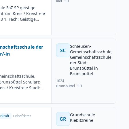
Kiel
· SH
le FöZ SP geistige
trum Kreis / Kreisfreie
3 1. Fach: Geistige
uer: Unbefristet
min: 01.08.2026
ng: 09.06.2026
Schleusen-
nschaftsschule der
SC
Gemeinschaftsschule,
r/-in
Gemeinschaftsschule
der Stadt
Brunsbüttel in
Brunsbüttel
einschaftsschule,
1024
Brunsbüttel Schulart:
Brunsbüttel
· SH
s / Kreisfreie Stadt:
A13 1. Fach: Physik 2.
dauer: Unbefristet
min: 01.08.2026
ng: 10.06.2026
Grundschule
rkraft
· unbefristet
GR
Kiebitzreihe