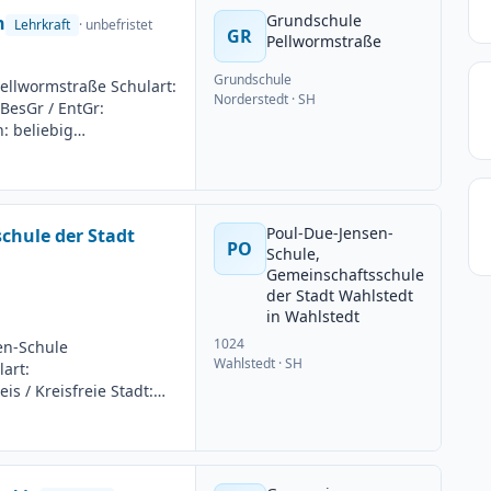
Grundschule
n
Lehrkraft
· unbefristet
GR
Pellwormstraße
Grundschule
ellwormstraße Schulart:
Norderstedt
· SH
BesGr / EntGr:
: beliebig
g: Teilzeit möglich
uss: 23.06.2026
Poul-Due-Jensen-
chule der Stadt
PO
Schule,
Gemeinschaftsschule
der Stadt Wahlstedt
in Wahlstedt
1024
en-Schule
Wahlstedt
· SH
art:
s / Kreisfreie Stadt:
1. Fach: Englisch 2.
istet Arbeitsumfang:
6 Bewerbungsschluss: