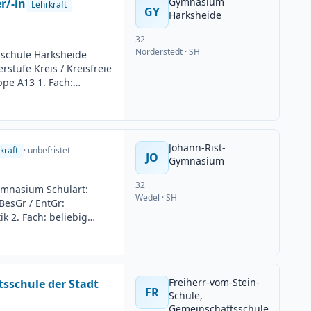
Gymnasium
r/-in
Lehrkraft
GY
Harksheide
32
Norderstedt
· SH
sschule Harksheide
stufe Kreis / Kreisfreie
pe A13 1. Fach:
uer: Unbefristet
min: 01.08.2026
ng: 09.06.2026
Johann-Rist-
kraft
· unbefristet
JO
Gymnasium
32
ymnasium Schulart:
Wedel
· SH
BesGr / EntGr:
k 2. Fach: beliebig
g: Teilzeit möglich
uss: 24.06.2026
Freiherr-vom-Stein-
sschule der Stadt
FR
Schule,
Gemeinschaftsschule