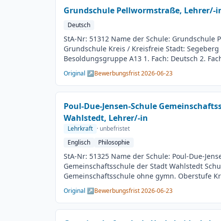
02.07.2026 Veröffentlichung: 09.06.2026
Grundschule Pellwormstraße, Lehrer/-i
Deutsch
StA-Nr: 51312 Name der Schule: Grundschule P
Grundschule Kreis / Kreisfreie Stadt: Segeberg 
Besoldungsgruppe A13 1. Fach: Deutsch 2. Fach
Beschäftigungsdauer: Unbefristet Arbeitsumfan
Original ↗
Bewerbungsfrist 2026-06-23
Besetzungstermin: 01.08.2026 Bewerbungsschl
Veröffentlichung: 09.06.2026
Poul-Due-Jensen-Schule Gemeinschaftss
Wahlstedt, Lehrer/-in
Lehrkraft
· unbefristet
Englisch
Philosophie
StA-Nr: 51325 Name der Schule: Poul-Due-Jens
Gemeinschaftsschule der Stadt Wahlstedt Schul
Gemeinschaftsschule ohne gymn. Oberstufe Krei
Segeberg BesGr / EntGr: Besoldungsgruppe A13 
Original ↗
Bewerbungsfrist 2026-06-23
Fach: Philosophie Beschäftigungsdauer: Unbefr
Teilzeit möglich Besetzungstermin: 01.08.202
23.06.2026 Veröffentlichung: 09.06.2026