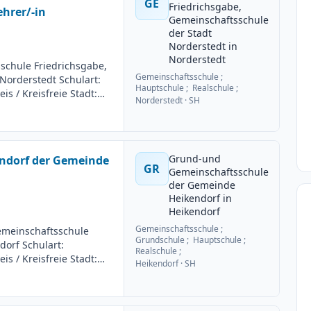
GE
Friedrichsgabe,
ehrer/-in
Gemeinschaftsschule
der Stadt
Norderstedt in
Norderstedt
schule Friedrichsgabe,
Gemeinschaftsschule ;
Norderstedt Schulart:
Hauptschule ; Realschule ;
s / Kreisfreie Stadt:
Norderstedt
· SH
3 1. Fach: Mathematik
istet Arbeitsumfang:
6 Bewerbungsschluss:
Grund-und
ndorf der Gemeinde
GR
Gemeinschaftsschule
der Gemeinde
Heikendorf in
Heikendorf
Gemeinschaftsschule ;
emeinschaftsschule
Grundschule ; Hauptschule ;
orf Schulart:
Realschule ;
s / Kreisfreie Stadt:
Heikendorf
· SH
ach: Deutsch 2. Fach:
istet Arbeitsumfang:
6 Bewerbungsschluss: