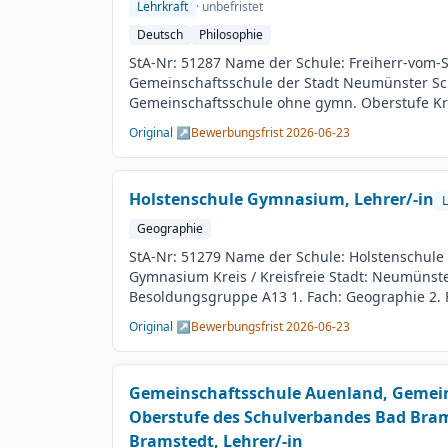
Lehrkraft
· unbefristet
Deutsch
Philosophie
StA-Nr: 51287 Name der Schule: Freiherr-vom-S
Gemeinschaftsschule der Stadt Neumünster Sc
Gemeinschaftsschule ohne gymn. Oberstufe Krei
Neumünster BesGr / EntGr: Besoldungsgruppe A
Original ↗
Bewerbungsfrist 2026-06-23
Fach: Philosophie Beschäftigungsdauer: Unbefr
Teilzeit möglich Besetzungstermin: 01.08.202
23.06.2026 Veröffentlichung: 09.06.2026
Holstenschule Gymnasium, Lehrer/-in
L
Geographie
StA-Nr: 51279 Name der Schule: Holstenschule
Gymnasium Kreis / Kreisfreie Stadt: Neumünste
Besoldungsgruppe A13 1. Fach: Geographie 2. F
Beschäftigungsdauer: Unbefristet Arbeitsumfan
Original ↗
Bewerbungsfrist 2026-06-23
Besetzungstermin: 01.08.2026 Bewerbungsschl
Veröffentlichung: 09.06.2026
Gemeinschaftsschule Auenland, Gemein
Oberstufe des Schulverbandes Bad Bram
Bramstedt, Lehrer/-in