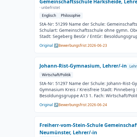
Gemeinschaftsschule Harksheide, Lehre
· unbefristet
Englisch
Philosophie
StA-Nr: 51299 Name der Schule: Gemeinschaft
Schulart: Gemeinschaftsschule ohne gymn. Ober
Stadt: Segeberg BesGr / EntGr: Besoldungsgrup
Englisch 2. Fach: Philosophie Beschäftigungsda
Original ↗
Bewerbungsfrist 2026-06-23
Arbeitsumfang: Teilzeit möglich Besetzungster
Bewerbungsschluss: 23.06.2026 Veröffentlichu
Johann-Rist-Gymnasium, Lehrer/-in
Lehr
Wirtschaft/Politik
StA-Nr: 51297 Name der Schule: Johann-Rist-G
Gymnasium Kreis / Kreisfreie Stadt: Pinneberg 
Besoldungsgruppe A13 1. Fach: Wirtschaft/Politi
Beschäftigungsdauer: Unbefristet Arbeitsumfan
Original ↗
Bewerbungsfrist 2026-06-24
Besetzungstermin: 01.08.2026 Bewerbungsschl
Veröffentlichung: 09.06.2026
Freiherr-vom-Stein-Schule Gemeinschaft
Neumünster, Lehrer/-in