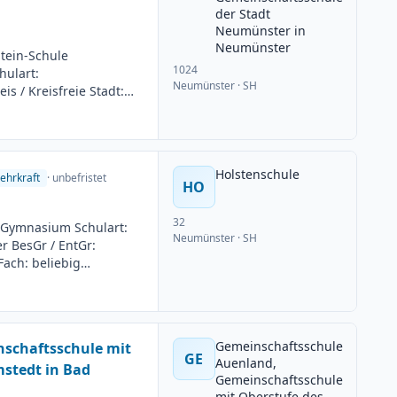
der Stadt
Neumünster in
Neumünster
tein-Schule
1024
hulart:
Neumünster
· SH
s / Kreisfreie Stadt:
13 1. Fach: Deutsch 2.
istet Arbeitsumfang:
6 Bewerbungsschluss:
Holstenschule
ehrkraft
· unbefristet
HO
32
 Gymnasium Schulart:
Neumünster
· SH
r BesGr / EntGr:
ach: beliebig
g: Teilzeit möglich
uss: 23.06.2026
Gemeinschaftsschule
schaftsschule mit
GE
Auenland,
stedt in Bad
Gemeinschaftsschule
mit Oberstufe des