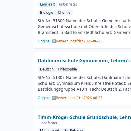
Lehrkraft
· unbefristet
Biologie
Chemie
StA-Nr: 51309 Name der Schule: Gemeinschaft
Gemeinschaftsschule mit Oberstufe des Schul
Bramstedt in Bad Bramstedt Schulart: Gemeins
Oberstufe Kreis / Kreisfreie Stadt: Segeberg Be
Original ↗
Bewerbungsfrist 2026-06-23
Besoldungsgruppe A13 1. Fach: Biologie 2. Fac
Beschäftigungsdauer: Unbefristet Arbeitsumfan
Besetzungstermin: 01.08.2026 Bewerbungsschl
Dahlmannschule Gymnasium, Lehrer/-
Veröffentlichung: 09.06.2026
Deutsch
Philosophie
StA-Nr: 51307 Name der Schule: Dahlmannsc
Schulart: Gymnasium Kreis / Kreisfreie Stadt: 
Besoldungsgruppe A13 1. Fach: Deutsch 2. Fach
Beschäftigungsdauer: Unbefristet Arbeitsumfan
Original ↗
Bewerbungsfrist 2026-06-23
Besetzungstermin: 01.08.2026 Bewerbungsschl
Veröffentlichung: 09.06.2026
Timm-Kröger-Schule Grundschule, Lehre
· unbefristet
Mathematik
Ev. Religion