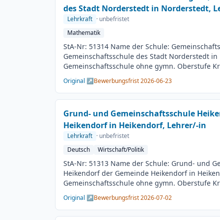
des Stadt Norderstedt in Norderstedt, L
Lehrkraft
· unbefristet
Mathematik
StA-Nr: 51314 Name der Schule: Gemeinschafts
Gemeinschaftsschule des Stadt Norderstedt in 
Gemeinschaftsschule ohne gymn. Oberstufe Krei
Segeberg BesGr / EntGr: Besoldungsgruppe A1
Original ↗
Bewerbungsfrist 2026-06-23
2. Fach: beliebig Beschäftigungsdauer: Unbefr
Teilzeit möglich Besetzungstermin: 01.08.202
23.06.2026 Veröffentlichung: 09.06.2026
Grund- und Gemeinschaftsschule Heike
Heikendorf in Heikendorf, Lehrer/-in
Lehrkraft
· unbefristet
Deutsch
Wirtschaft/Politik
StA-Nr: 51313 Name der Schule: Grund- und G
Heikendorf der Gemeinde Heikendorf in Heikend
Gemeinschaftsschule ohne gymn. Oberstufe Krei
Plön BesGr / EntGr: Besoldungsgruppe A13 1. F
Original ↗
Bewerbungsfrist 2026-07-02
Wirtschaft/Politik Beschäftigungsdauer: Unbefr
Teilzeit möglich Besetzungstermin: 01.08.202